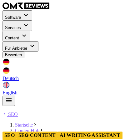
Software
Services
Content
Für Anbieter
Bewerten
Deutsch
English
SEO
Startseite
ContentHub
SEO
SEO CONTENT
AI WRITING ASSISTANT
SEO