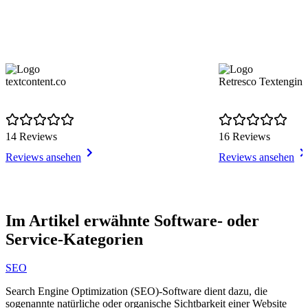
textcontent.co
Retresco Textengine
14 Reviews
16 Reviews
Reviews ansehen
Reviews ansehen
Item
1
Im Artikel erwähnte Software- oder
of
Service-Kategorien
7
SEO
Search Engine Optimization (SEO)-Software dient dazu, die
sogenannte natürliche oder organische Sichtbarkeit einer Website