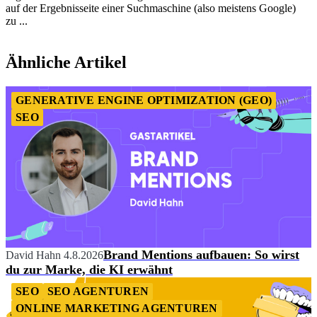
auf der Ergebnisseite einer Suchmaschine (also meistens Google)
zu ...
Item
1
Ähnliche Artikel
of
4
GENERATIVE ENGINE OPTIMIZATION (GEO)
SEO
Brand Mentions aufbauen: So wirst
David Hahn
4.8.2026
du zur Marke, die KI erwähnt
SEO
SEO AGENTUREN
ONLINE MARKETING AGENTUREN