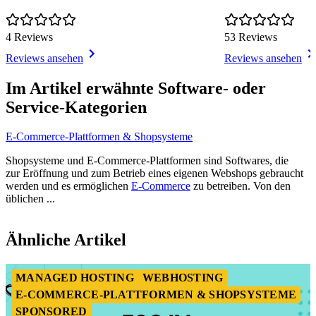
4 Reviews
53 Reviews
Reviews ansehen
Reviews ansehen
Item
1
Im Artikel erwähnte Software- oder
of
Service-Kategorien
2
E-Commerce-Plattformen & Shopsysteme
Shopsysteme und E-Commerce-Plattformen sind Softwares, die
zur Eröffnung und zum Betrieb eines eigenen Webshops gebraucht
werden und es ermöglichen
E-Commerce
zu betreiben. Von den
üblichen ...
Item
1
Ähnliche Artikel
of
2
MANAGED HOSTING
WEBHOSTING
E-COMMERCE-PLATTFORMEN & SHOPSYSTEME
SPONSORED