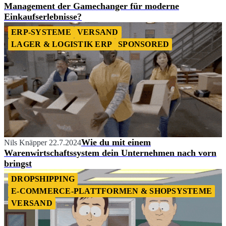
Management der Gamechanger für moderne
Einkaufserlebnisse?
ERP-SYSTEME
VERSAND
LAGER & LOGISTIK ERP
SPONSORED
Wie du mit einem
Nils Knäpper
22.7.2024
Warenwirtschaftssystem dein Unternehmen nach vorn
bringst
DROPSHIPPING
E-COMMERCE-PLATTFORMEN & SHOPSYSTEME
VERSAND