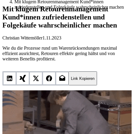
Mit klugem Retourenmanagement Kund*innen
zufriedenstellen und Folgekäufe wahrscheinlicher machen
Mit klugem Retourenmanagement
Kund*innen zufriedenstellen und
Folgekäufe wahrscheinlicher machen
Christian Wittemöller
1.11.2023
Wie du die Prozesse rund um Warenrücksendungen maximal
effizient ausrichtest, Retouren effektiv gering hältst und von
weiteren Benefits profitierst.
Link Kopieren