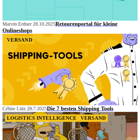
Retourenportal für kleine
Marvin Erdner
28.10.2025
Onlineshops
VERSAND
Die 7 besten Shipping Tools
Céline Lütz
28.7.2025
LOGISTICS INTELLIGENCE
VERSAND