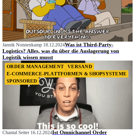
Was ist Third-Party-
Jannik Nonnenkamp
18.12.2024
Logistics? Alles, was du über die Auslagerung von
Logistik wissen musst
ORDER MANAGEMENT
VERSAND
E-COMMERCE-PLATTFORMEN & SHOPSYSTEME
SPONSORED
Ist Omnichannel Order
Chantal Seiter
16.12.2024