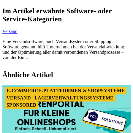
Item
1
Im Artikel erwähnte Software- oder
of
Service-Kategorien
7
Versand
Eine Versandsoftware, auch Versandsystem oder Shipping-
Software genannt, hilft Unternehmen bei der Versandabwicklung
und der Optimierung aller damit verbundenen Versandprozesse –
von der Ein...
Item
1
Ähnliche Artikel
of
1
E-COMMERCE-PLATTFORMEN & SHOPSYSTEME
VERSAND
LAGERVERWALTUNGSSYSTEME
SPONSORED