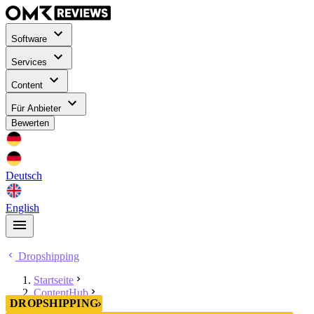
Software
Services
Content
Für Anbieter
Bewerten
Deutsch
English
Dropshipping
Startseite
ContentHub
DROPSHIPPING
Dropshipping