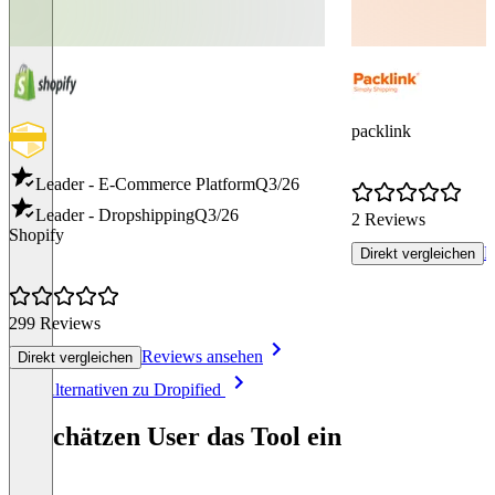
packlink
Leader - E-Commerce Platform
Q3/26
Leader - Dropshipping
Q3/26
2 Reviews
Shopify
R
Direkt vergleichen
299 Reviews
Reviews ansehen
Direkt vergleichen
Item
Alle Alternativen zu Dropified
1
of
So schätzen User das Tool ein
8