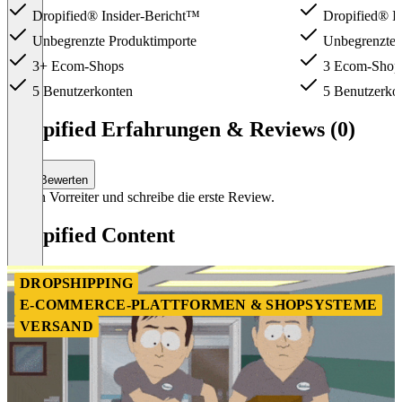
Dropified® Insider-Bericht™
Dropified® In
Unbegrenzte Produktimporte
Unbegrenzte 
3+ Ecom-Shops
3 Ecom-Shop
5 Benutzerkonten
5 Benutzerko
Item
1
Dropified Erfahrungen & Reviews (0)
of
3
Bewerten
Sei ein Vorreiter und schreibe die erste Review.
Dropified Content
DROPSHIPPING
E-COMMERCE-PLATTFORMEN & SHOPSYSTEME
VERSAND