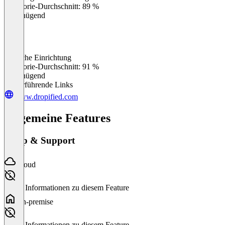
Kategorie-Durchschnitt: 89 %
Ungenügend
Einfache Einrichtung
0
%
Kategorie-Durchschnitt: 91 %
Ungenügend
Weiterführende Links
www.dropified.com
Allgemeine Features
Setup & Support
Cloud
Keine Informationen zu diesem Feature
On-premise
Keine Informationen zu diesem Feature