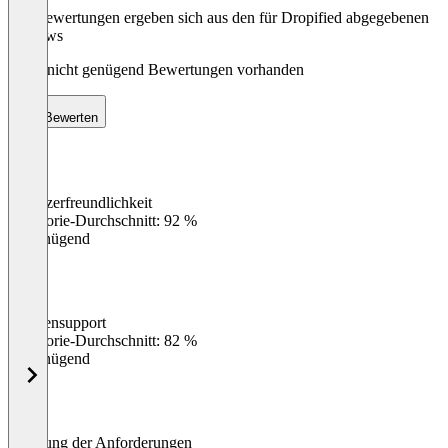
Die Bewertungen ergeben sich aus den für Dropified abgegebenen
Reviews
Noch nicht genügend Bewertungen vorhanden
Bewerten
Benutzerfreundlichkeit
0
%
Kategorie-Durchschnitt: 92 %
Ungenügend
Kundensupport
0
%
Kategorie-Durchschnitt: 82 %
Ungenügend
Erfüllung der Anforderungen
0
%