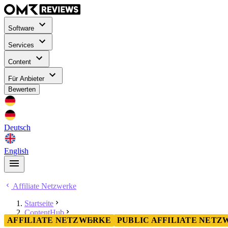
Software
Services
Content
Für Anbieter
Bewerten
Deutsch
English
Affiliate Netzwerke
Startseite
ContentHub
AFFILIATE NETZWERKE
PUBLIC AFFILIATE NET
Affiliate Netzwerke