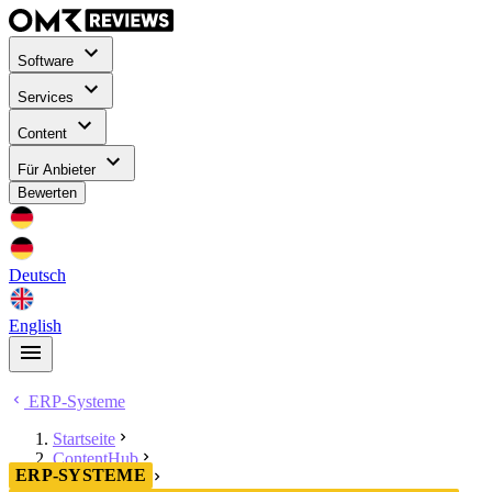
Software
Services
Content
Für Anbieter
Bewerten
Deutsch
English
ERP-Systeme
Startseite
ContentHub
ERP-SYSTEME
ERP-Systeme