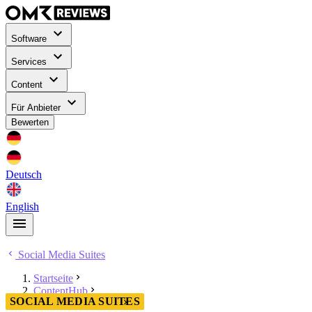
Software
Services
Content
Für Anbieter
Bewerten
Deutsch
English
Social Media Suites
Startseite
ContentHub
SOCIAL MEDIA SUITES
Social Media Suites