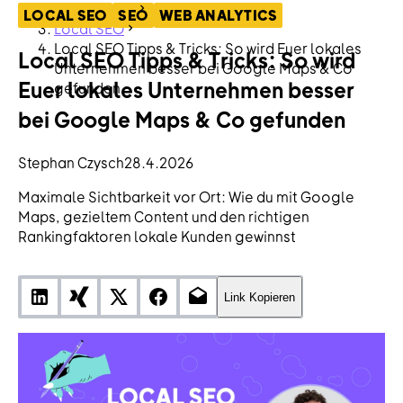
ContentHub
LOCAL SEO
SEO
WEB ANALYTICS
Local SEO
Local SEO Tipps & Tricks: So wird Euer lokales
Local SEO Tipps & Tricks: So wird
Unternehmen besser bei Google Maps & Co
Euer lokales Unternehmen besser
gefunden
bei Google Maps & Co gefunden
Stephan Czysch
28.4.2026
Maximale Sichtbarkeit vor Ort: Wie du mit Google
Maps, gezieltem Content und den richtigen
Rankingfaktoren lokale Kunden gewinnst
Link Kopieren