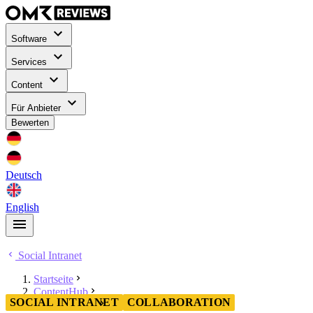
Software
Services
Content
Für Anbieter
Bewerten
Deutsch
English
Social Intranet
Startseite
ContentHub
SOCIAL INTRANET
COLLABORATION
Social Intranet