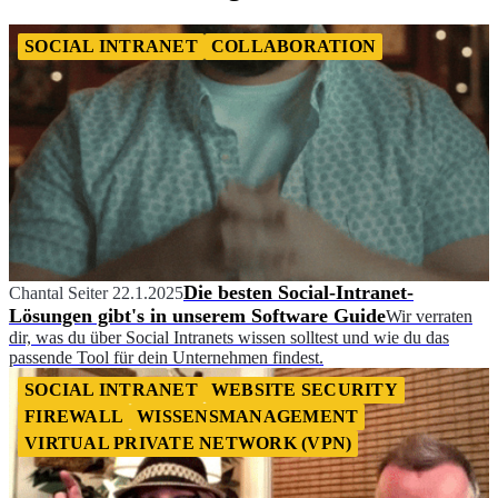
SOCIAL INTRANET
COLLABORATION
Die besten Social-Intranet-
Chantal Seiter
22.1.2025
Lösungen gibt's in unserem Software Guide
Wir verraten
dir, was du über Social Intranets wissen solltest und wie du das
passende Tool für dein Unternehmen findest.
SOCIAL INTRANET
WEBSITE SECURITY
FIREWALL
WISSENSMANAGEMENT
VIRTUAL PRIVATE NETWORK (VPN)