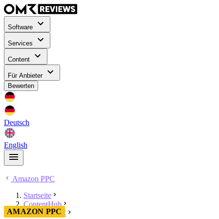
Software
Services
Content
Für Anbieter
Bewerten
Deutsch
English
Amazon PPC
Startseite
ContentHub
AMAZON PPC
Amazon PPC