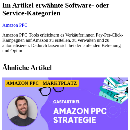
1
Im Artikel erwähnte Software- oder
of
Service-Kategorien
3
Amazon PPC
Amazon PPC Tools erleichtern es Verkäufer:innen Pay-Per-Click-
Kampagnen auf Amazon zu erstellen, zu verwalten und zu
automatisieren. Dadurch lassen sich bei der laufenden Betreuung
und Optim...
Item
1
Ähnliche Artikel
of
1
AMAZON PPC
MARKTPLATZ