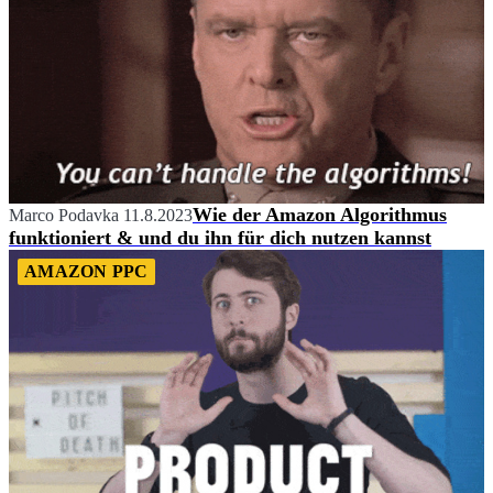
Wie der Amazon Algorithmus
Marco Podavka
11.8.2023
funktioniert & und du ihn für dich nutzen kannst
AMAZON PPC