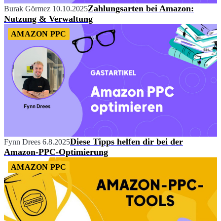
Zahlungsarten bei Amazon:
Burak Görmez
10.10.2025
Nutzung & Verwaltung
AMAZON PPC
Diese Tipps helfen dir bei der
Fynn Drees
6.8.2025
Amazon-PPC-Optimierung
AMAZON PPC