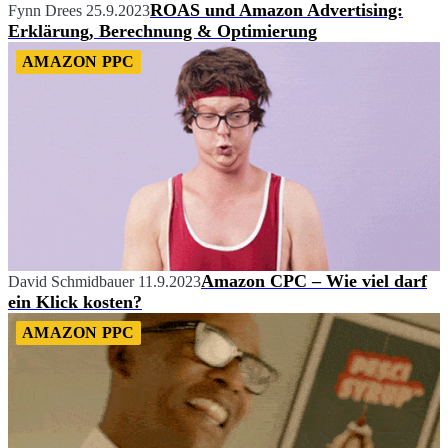
ROAS und Amazon Advertising:
Fynn Drees
25.9.2023
Erklärung, Berechnung & Optimierung
AMAZON PPC
Amazon CPC – Wie viel darf
David Schmidbauer
11.9.2023
ein Klick kosten?
AMAZON PPC