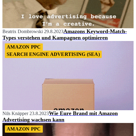
Amazons Keyword-Match-
Beatrix Dombrowski
29.8.2023
Types verstehen und Kampagnen optimieren
AMAZON PPC
SEARCH ENGINE ADVERTISING (SEA)
Wie Eure Brand mit Amazon
Nils Knäpper
23.8.2023
Advertising wachsen kann
AMAZON PPC