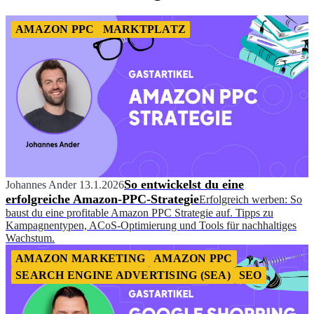
AMAZON PPC
MARKTPLATZ
So entwickelst du eine
Johannes Ander
13.1.2026
erfolgreiche Amazon-PPC-Strategie
Erfolgreich werben: So
baust du eine profitable Amazon PPC Strategie auf. Tipps zu
Kampagnentypen, ACoS-Optimierung und Tools für nachhaltiges
Wachstum.
AMAZON MARKETING
AMAZON PPC
SEARCH ENGINE ADVERTISING (SEA)
SEO