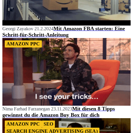
Mit Amazon FBA starten: Eine
Georgi Zayakov
21.2.2024
Schritt-für-Schritt-Anleitung
AMAZON PPC
Mit diesen 8 Tipps
Nima Farhad Farzanegan
23.11.2023
gewinnst du die Amazon Buy Box für dich
AMAZON PPC
SEO
SEARCH ENGINE ADVERTISING (SEA)