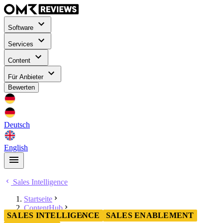
Software
Services
Content
Für Anbieter
Bewerten
Deutsch
English
Sales Intelligence
Startseite
ContentHub
SALES INTELLIGENCE
SALES ENABLEMENT
Sales Intelligence