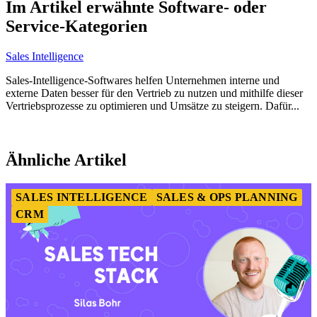
1
Im Artikel erwähnte Software- oder
of
Service-Kategorien
1
Sales Intelligence
Sales-Intelligence-Softwares helfen Unternehmen interne und
externe Daten besser für den Vertrieb zu nutzen und mithilfe dieser
Vertriebsprozesse zu optimieren und Umsätze zu steigern. Dafür...
Item
1
Ähnliche Artikel
of
2
SALES INTELLIGENCE
SALES & OPS PLANNING
CRM