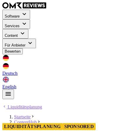
Software
Services
Content
Für Anbieter
Bewerten
Deutsch
English
Liquiditätsplanung
Startseite
ContentHub
LIQUIDITÄTSPLANUNG
SPONSORED
Liquiditätsplanung