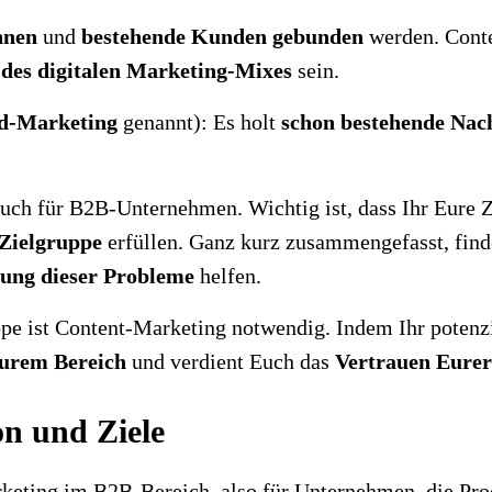
nnen
und
bestehende Kunden gebunden
werden. Conte
l des digitalen Marketing-Mixes
sein.
d-Marketing
genannt): Es holt
schon bestehende Nac
uch für B2B-Unternehmen. Wichtig ist, dass Ihr Eure Zi
 Zielgruppe
erfüllen. Ganz kurz zusammengefasst, find
ung dieser Probleme
helfen.
pe ist Content-Marketing notwendig. Indem Ihr potenz
Eurem Bereich
und verdient Euch das
Vertrauen Eurer
n und Ziele
keting im B2B-Bereich, also für Unternehmen, die Pro