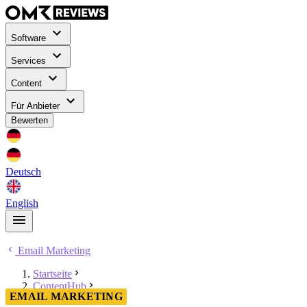
Software
Services
Content
Für Anbieter
Bewerten
Deutsch
English
Email Marketing
Startseite
ContentHub
EMAIL MARKETING
Email Marketing