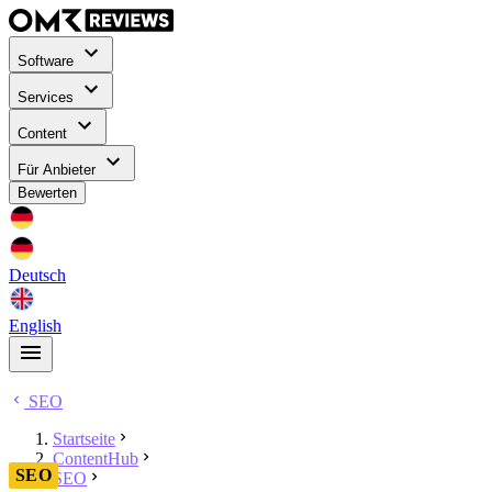
Software
Services
Content
Für Anbieter
Bewerten
Deutsch
English
SEO
Startseite
ContentHub
SEO
SEO