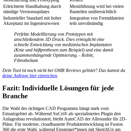
Erleichterte Handhabung durch
Menüführung wird bei vielen
ständige Versionsupdates
Bauteilen unübersichtlich
Industrieller Standard mit hoher
Integration von Fremddateien
Akzeptanz im Ingenieurwesen
teils unvollständig
Perfekte Modelllierung von Prototypen mit
anschließendem 3D Druck. Dies ermöglicht eine
schnelle Entwicklung von medizinischen Implantaten
(Knie und hüftprothesen zum Beispiel) und eine damit
zusammenhängende Optimierung. - Robin,
Fibrothelium
Dein Tool ist noch nicht bei OMR Reviews gelistet? Das kannst du
deine Anfrage hier einreichen
.
Fazit: Individuelle Lösungen für jede
Branche
Die Wahl des richtigen CAD Programms hängt stark vom
Einsatzgebiet ab. Während SuCri® als spezialisiertes Plugin den
Anlagenbau revolutioniert, bleibt AutoCAD der Allrounder für 2D-
Pläne. Für moderne, cloudbasierte Produktentwicklung ist Fusion
360 die erste Wahl, während Einsteiger*innen mit SketchUp am