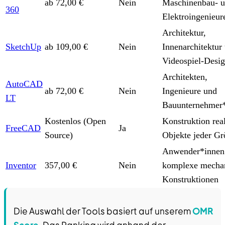
ab 72,00 €
Nein
Maschinenbau- 
360
Elektroingenieur
Architektur,
SketchUp
ab 109,00 €
Nein
Innenarchitektur
Videospiel-Desi
Architekten,
AutoCAD
ab 72,00 €
Nein
Ingenieure und
LT
Bauunternehmer
Kostenlos (Open
Konstruktion rea
FreeCAD
Ja
Source)
Objekte jeder Gr
Anwender*innen 
Inventor
357,00 €
Nein
komplexe mecha
Konstruktionen
Die Auswahl der Tools basiert auf unserem
OMR