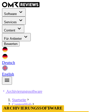
Software
Services
Content
Für Anbieter
Bewerten
Deutsch
English
Archivierungssoftware
Startseite
ContentHub
ARCHIVIERUNGSSOFTWARE
Archivierungssoftware