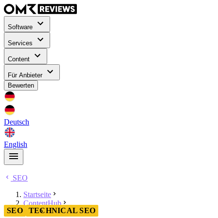
Software
Services
Content
Für Anbieter
Bewerten
Deutsch
English
SEO
Startseite
ContentHub
SEO
TECHNICAL SEO
SEO