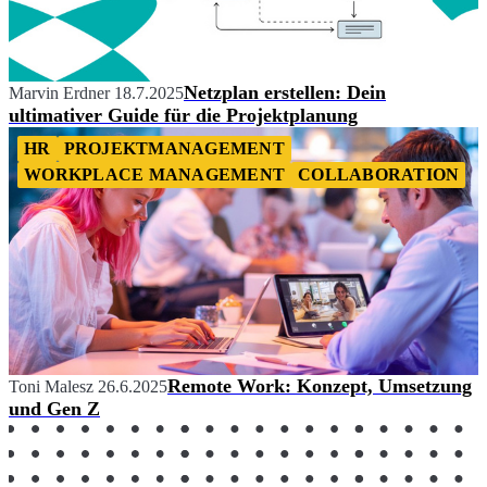
Netzplan erstellen: Dein
Marvin Erdner
18.7.2025
ultimativer Guide für die Projektplanung
HR
PROJEKTMANAGEMENT
WORKPLACE MANAGEMENT
COLLABORATION
Remote Work: Konzept, Umsetzung
Toni Malesz
26.6.2025
und Gen Z