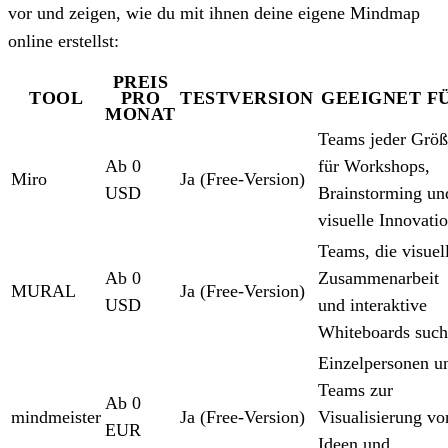
vor und zeigen, wie du mit ihnen deine eigene Mindmap
online erstellst:
PREIS
TOOL
PRO
TESTVERSION
GEEIGNET F
MONAT
Teams jeder Größ
Ab 0
für Workshops,
Miro
Ja (Free-Version)
USD
Brainstorming un
visuelle Innovati
Teams, die visuel
Ab 0
Zusammenarbeit
MURAL
Ja (Free-Version)
USD
und interaktive
Whiteboards suc
Einzelpersonen u
Teams zur
Ab 0
mindmeister
Ja (Free-Version)
Visualisierung vo
EUR
Ideen und