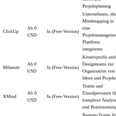
Projektplanung
Unternehmen, die
Mindmapping in
Ab 0
eine
ClickUp
Ja (Free-Version)
USD
Projektmanageme
Plattform
integrieren
Kreativprofis und
Ab 0
Designteams zur
Milanote
Ja (Free-Version)
USD
Organisation von
Ideen und Projek
Teams und
Ab 0
Einzelpersonen fü
XMind
Ja (Free-Version)
USD
komplexe Analys
und Brainstormin
Remote-Teams fü