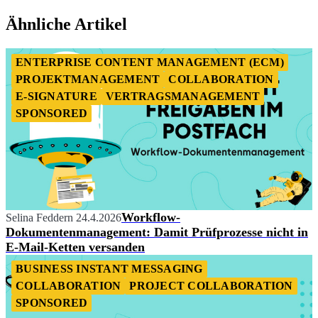
Item
1
Ähnliche Artikel
of
2
ENTERPRISE CONTENT MANAGEMENT (ECM)
PROJEKTMANAGEMENT
COLLABORATION
E-SIGNATURE
VERTRAGSMANAGEMENT
SPONSORED
Workflow-
Selina Feddern
24.4.2026
Dokumentenmanagement: Damit Prüfprozesse nicht in
E-Mail-Ketten versanden
BUSINESS INSTANT MESSAGING
COLLABORATION
PROJECT COLLABORATION
SPONSORED