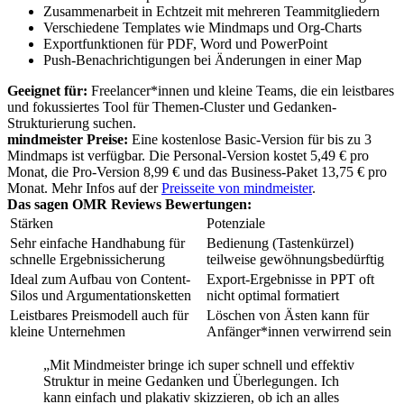
Zusammenarbeit in Echtzeit mit mehreren Teammitgliedern
Verschiedene Templates wie Mindmaps und Org-Charts
Exportfunktionen für PDF, Word und PowerPoint
Push-Benachrichtigungen bei Änderungen in einer Map
Geeignet für:
Freelancer*innen und kleine Teams, die ein leistbares
und fokussiertes Tool für Themen-Cluster und Gedanken-
Strukturierung suchen.
mindmeister Preise:
Eine kostenlose Basic-Version für bis zu 3
Mindmaps ist verfügbar. Die Personal-Version kostet 5,49 € pro
Monat, die Pro-Version 8,99 € und das Business-Paket 13,75 € pro
Monat. Mehr Infos auf der
Preisseite von mindmeister
.
Das sagen OMR Reviews Bewertungen:
Stärken
Potenziale
Sehr einfache Handhabung für
Bedienung (Tastenkürzel)
schnelle Ergebnissicherung
teilweise gewöhnungsbedürftig
Ideal zum Aufbau von Content-
Export-Ergebnisse in PPT oft
Silos und Argumentationsketten
nicht optimal formatiert
Leistbares Preismodell auch für
Löschen von Ästen kann für
kleine Unternehmen
Anfänger*innen verwirrend sein
„Mit Mindmeister bringe ich super schnell und effektiv
Struktur in meine Gedanken und Überlegungen. Ich
kann einfach und plakativ skizzieren, ob ich an alles