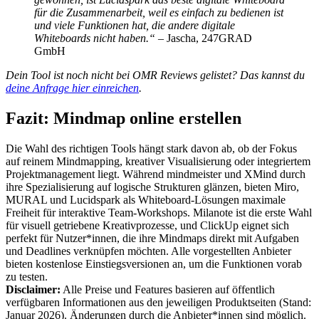
für die Zusammenarbeit, weil es einfach zu bedienen ist
und viele Funktionen hat, die andere digitale
Whiteboards nicht haben.“ –
Jascha, 247GRAD
GmbH
Dein Tool ist noch nicht bei OMR Reviews gelistet? Das kannst du
deine Anfrage hier einreichen
.
Fazit: Mindmap online erstellen
Die Wahl des richtigen Tools hängt stark davon ab, ob der Fokus
auf reinem Mindmapping, kreativer Visualisierung oder integriertem
Projektmanagement liegt. Während mindmeister und XMind durch
ihre Spezialisierung auf logische Strukturen glänzen, bieten Miro,
MURAL und Lucidspark als Whiteboard-Lösungen maximale
Freiheit für interaktive Team-Workshops. Milanote ist die erste Wahl
für visuell getriebene Kreativprozesse, und ClickUp eignet sich
perfekt für Nutzer*innen, die ihre Mindmaps direkt mit Aufgaben
und Deadlines verknüpfen möchten. Alle vorgestellten Anbieter
bieten kostenlose Einstiegsversionen an, um die Funktionen vorab
zu testen.
Disclaimer:
Alle Preise und Features basieren auf öffentlich
verfügbaren Informationen aus den jeweiligen Produktseiten (Stand:
Januar 2026). Änderungen durch die Anbieter*innen sind möglich.