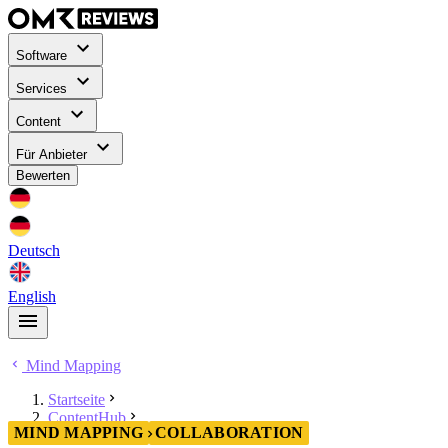
Software
Services
Content
Für Anbieter
Bewerten
Deutsch
English
Mind Mapping
Startseite
ContentHub
MIND MAPPING
COLLABORATION
Mind Mapping