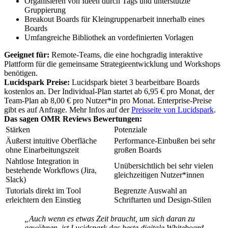
Organisieren von Ideen durch Tags und unterstützte
Gruppierung
Breakout Boards für Kleingruppenarbeit innerhalb eines
Boards
Umfangreiche Bibliothek an vordefinierten Vorlagen
Geeignet für:
Remote-Teams, die eine hochgradig interaktive
Plattform für die gemeinsame Strategieentwicklung und Workshops
benötigen.
Lucidspark Preise:
Lucidspark bietet 3 bearbeitbare Boards
kostenlos an. Der Individual-Plan startet ab 6,95 € pro Monat, der
Team-Plan ab 8,00 € pro Nutzer*in pro Monat. Enterprise-Preise
gibt es auf Anfrage. Mehr Infos auf der
Preisseite von Lucidspark
.
Das sagen OMR Reviews Bewertungen:
Stärken
Potenziale
Äußerst intuitive Oberfläche
Performance-Einbußen bei sehr
ohne Einarbeitungszeit
großen Boards
Nahtlose Integration in
Unübersichtlich bei sehr vielen
bestehende Workflows (Jira,
gleichzeitigen Nutzer*innen
Slack)
Tutorials direkt im Tool
Begrenzte Auswahl an
erleichtern den Einstieg
Schriftarten und Design-Stilen
„Auch wenn es etwas Zeit braucht, um sich daran zu
gewöhnen, ist Lucidspark das beste digitale Whiteboard