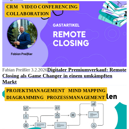
CRM
VIDEO CONFERENCING
COLLABORATION
Digitaler Premiumverkauf: Remote
Fabian Preißler
3.2.2026
Closing als Game Changer in einem umkämpften
Markt
PROJEKTMANAGEMENT
MIND MAPPING
DIAGRAMMING
PROZESSMANAGEMENT