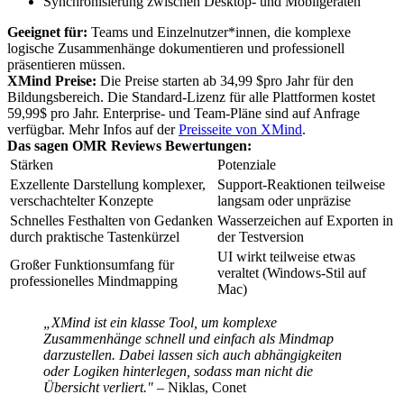
Synchronisierung zwischen Desktop- und Mobilgeräten
Geeignet für:
Teams und Einzelnutzer*innen, die komplexe
logische Zusammenhänge dokumentieren und professionell
präsentieren müssen.
XMind Preise:
Die Preise starten ab 34,99 $pro Jahr für den
Bildungsbereich. Die Standard-Lizenz für alle Plattformen kostet
59,99$ pro Jahr. Enterprise- und Team-Pläne sind auf Anfrage
verfügbar. Mehr Infos auf der
Preisseite von XMind
.
Das sagen OMR Reviews Bewertungen:
Stärken
Potenziale
Exzellente Darstellung komplexer,
Support-Reaktionen teilweise
verschachtelter Konzepte
langsam oder unpräzise
Schnelles Festhalten von Gedanken
Wasserzeichen auf Exporten in
durch praktische Tastenkürzel
der Testversion
UI wirkt teilweise etwas
Großer Funktionsumfang für
veraltet (Windows-Stil auf
professionelles Mindmapping
Mac)
„XMind ist ein klasse Tool, um komplexe
Zusammenhänge schnell und einfach als Mindmap
darzustellen. Dabei lassen sich auch abhängigkeiten
oder Logiken hinterlegen, sodass man nicht die
Übersicht verliert." –
Niklas, Conet