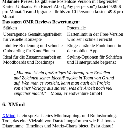
Milanote Preise:
Es gibt eine kostenlose Version mit begrenzten
Karten-Uploads. Ein Einzel-Abo („Pay per person“) kostet 9,99 $
pro Monat. Team-Upgrades für bis zu 10 Personen kosten 49 $ pro
Monat.
Das sagen OMR Reviews Bewertungen:
Stärken
Potenziale
Überragende Gestaltungsfreiheit
Kartenlimit in der Free-Version
für visuelle Konzepte
wird sehr schnell erreicht
Intuitive Bedienung und schnelles
Eingeschränkte Funktionen in
Onboarding für Kund*innen
der mobilen App
Ideal für die Zusammenarbeit an
Styling-Optionen für Schriften
Moodboards und Roadmaps
und Hintergründe begrenzt
„Milanote ist ein großartiges Werkzeug zum Erstellen
und Zeichnen seiner Ideen/Projekte in Team von Grund
auf. Wen man es vorzieht, kann man auch ein Projekt
von einer Vorlage aus starten, was die Arbeit noch viel
einfacher macht." –
Mona, Friendventure GmbH
6. XMind
XMind
ist ein spezialisiertes Mindmapping- und Brainstorming-
Tool, das eine Vielzahl von Darstellungsformen wie Fishbone-
Diagramme, Timelines und Matrix-Charts bietet. Es ist darauf