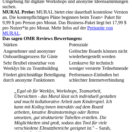
Umgebung für digitale Workshops und anonyme Ideensammlungen
suchen.
MURAL Preise:
MURAL bietet eine dauerhaft kostenlose Version
an. Die kostenpflichtigen Pläne beginnen beim Team+ Paket für
9,99 $ pro Person pro Monat. Das Business-Paket liegt bei 17,99 $
pro Nutzer*in pro Monat. Mehr Infos auf der
Preisseite von
MURAL
.
Das sagen OMR Reviews Bewertungen:
Stärken
Potenziale
Angenehmer und anonymer
Gelöschte Boards können nicht
Onboardingprozess für Gäste
wiederhergestellt werden
Sehr flexibel einsetzbar von
Lernkurve für technisch
Weeklys bis zu Teambuilding
weniger versierte Teilnehmende
Fördert gleichmäßige Beteiligung
Performance-Einbußen bei
durch anonyme Funktionen
schlechter Internetverbindung
„Egal ob für Weeklys, Workshops, Teamarbeit,
Übersichten - das Mural lässt sich individuell gestalten
und macht kollaborative Arbeit zum Kinderspiel. Ich
kann mit Kolleg:innen interaktiv auf dem Board
arbeiten, kreative Brainstormings oder Retros
umsetzen, gut strukturierte Tabellen erstellen. Die
Möglichkeiten sind groß, sodass das Tool für viele
verschiedene EInsatzbereiche geeignet ist." –
Sarah,