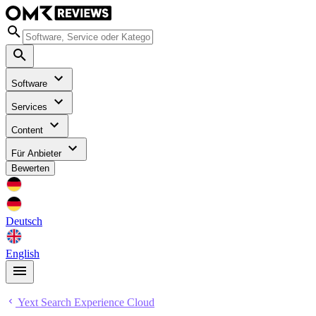
Software
Services
Content
Für Anbieter
Bewerten
Deutsch
English
Yext Search Experience Cloud