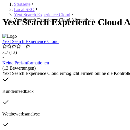
Startseite
Local SEO
Yext Search Experience Cloud
Yext Search Experience Cloud A
Yext Search Experience Cloud Alternativen
Yext Search Experience Cloud
3,7
(13)
•
Keine Preisinformationen
(13 Bewertungen)
Yext Search Experience Cloud ermöglicht Firmen online die Kontroll
Kundenfeedback
Wettbewerbsanalyse