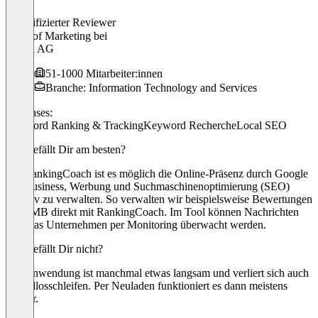
Pascal
Verifizierter Reviewer
Head of Marketing
bei
esentri AG
51-1000 Mitarbeiter:innen
Branche: Information Technology and Services
Use cases:
Keyword Ranking & Tracking
Keyword Recherche
Local SEO
Was gefällt Dir am besten?
Mit RankingCoach ist es möglich die Online-Präsenz durch Google
My Business, Werbung und Suchmaschinenoptimierung (SEO)
effektiv zu verwalten. So verwalten wir beispielsweise Bewertungen
via GMB direkt mit RankingCoach. Im Tool können Nachrichten
über das Unternehmen per Monitoring überwacht werden.
Was gefällt Dir nicht?
Die Anwendung ist manchmal etwas langsam und verliert sich auch
in Endlosschleifen. Per Neuladen funktioniert es dann meistens
wieder.