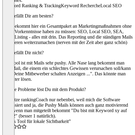
Use cases:
Keyword Ranking & Tracking
Keyword Recherche
Local SEO
Was gefällt Dir am besten?
Man bekommt hier ein Gesamtpaket an Marketingmaßnahmen ohne
große Vorkenntnisse haben zu müssen: SEO, Local SEO, SEA,
Local Listing - alles mit drin. Das Reporting und die ständigen Mails
motivieren weiterzumachen (nerven mit der Zeit aber ganz schön)
Was gefällt Dir nicht?
Das Tool ist mit Mails sehr pushy. Alle Nase lang bekommt man
eine Mail, die einem ein schlechtes Gewissen verursachen soll/kann
á la "Deine Mitbewerber schalten Anzeigen ...". Das könnte man
eleganter lösen.
Welche Probleme löst Du mit dem Produkt?
Ich nutze rankingCoach nur nebenbei, weil mich die Software
interessiert und ja, die Pushy Mails können auch ganz motivierend
sein, wenn man mitgeteilt bekommt "Du bist mit Keyword xy auf
Platz 2" (besser 1 natürlich).
“Gutes Tool für lokale Sichtbarkeit”
4.0