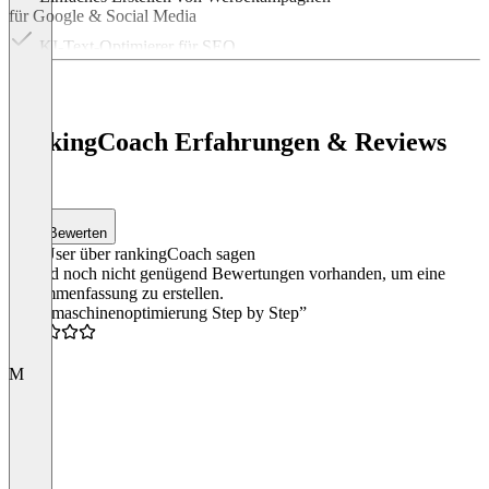
für Google & Social Media
KI-Text-Optimierer für SEO
Item
1
of
2
rankingCoach Erfahrungen & Reviews
(4)
Bewerten
Was User über rankingCoach sagen
Es sind noch nicht genügend Bewertungen vorhanden, um eine
Zusammenfassung zu erstellen.
“Suchmaschinenoptimierung Step by Step”
4.5
M