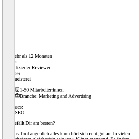
Vor mehr als 12 Monaten
Philipp
Verifizierter Reviewer
CEO
bei
Klickmeisterei
1-50 Mitarbeiter:innen
Branche: Marketing and Advertising
Use cases:
Local SEO
Was gefällt Dir am besten?
Was das Tool angeblich alles kann hört sich echt gut an. In vielen