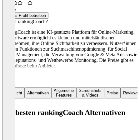
3,4
(4)
Dieses Profil betreiben
Was ist rankingCoach?
rankingCoach ist eine KI-gestützte Plattform für Online-Marketing.
Die Software ermöglicht es kleinen und mittelständischen
Unternehmen, ihre Online-Sichtbarkeit zu verbessern. Nutzer*innen
erhalten Funktionen zur Suchmaschinenoptimierung, für Social
Media Management, die Verwaltung von Google & Meta Ads sowie
zum Reputations- und Wettbewerbs-Monitoring. Die Preise gibt es
auf Anfrage beim Anbieter.
Allgemeine
Screenshots
Übersicht
Alternativen
Preise
Reviews
Features
& Videos
Die besten rankingCoach Alternativen