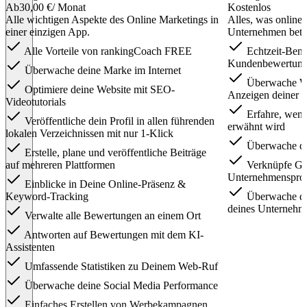
Ab
30,00 €
/ Monat
Kostenlos
Alle wichtigen Aspekte des Online Marketings in
Alles, was online 
einer einzigen App.
Unternehmen betrif
Alle Vorteile von rankingCoach FREE
Echtzeit-Bena
Kundenbewertun
Überwache deine Marke im Internet
Überwache W
Optimiere deine Website mit SEO-
Anzeigen deiner 
Videotutorials
Erfahre, wenn
Veröffentliche dein Profil in allen führenden
erwähnt wird
lokalen Verzeichnissen mit nur 1-Klick
Überwache dei
Erstelle, plane und veröffentliche Beiträge
auf mehreren Plattformen
Verknüpfe Goo
Unternehmensprof
Einblicke in Deine Online-Präsenz &
Keyword-Tracking
Überwache di
deines Unternehm
Verwalte alle Bewertungen an einem Ort
Antworten auf Bewertungen mit dem KI-
Assistenten
Umfassende Statistiken zu Deinem Web-Ruf
Überwache deine Social Media Performance
Einfaches Erstellen von Werbekampagnen