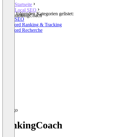
Startseite
Local SEO
In den folgenden Kategorien gelistet:
rankingCoach
Local SEO
Keyword Ranking & Tracking
Keyword Recherche
rankingCoach