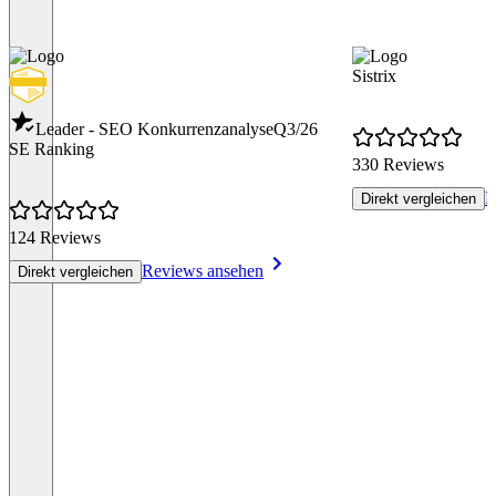
Sistrix
Leader - SEO Konkurrenzanalyse
Q3/26
SE Ranking
330 Reviews
R
Direkt vergleichen
124 Reviews
Reviews ansehen
Direkt vergleichen