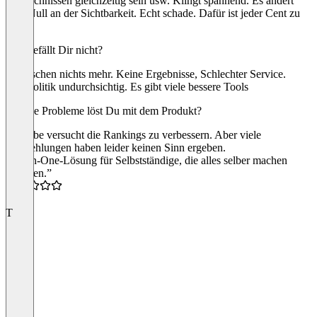
Verzeichnissen gleichzeitig sein usw. Klingt spannend. Es ändert
aber Null an der Sichtbarkeit. Echt schade. Dafür ist jeder Cent zu
viel.
Was gefällt Dir nicht?
Inzwischen nichts mehr. Keine Ergebnisse, Schlechter Service.
Preispolitik undurchsichtig. Es gibt viele bessere Tools
Welche Probleme löst Du mit dem Produkt?
Ich habe versucht die Rankings zu verbessern. Aber viele
Empfehlungen haben leider keinen Sinn ergeben.
“All-in-One-Lösung für Selbstständige, die alles selber machen
möchten.”
4.5
T