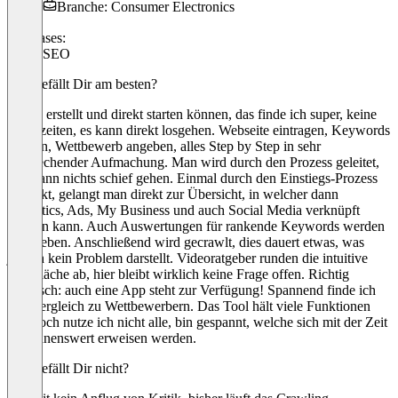
Branche: Consumer Electronics
Use cases:
Local SEO
Was gefällt Dir am besten?
Konto erstellt und direkt starten können, das finde ich super, keine
Wartezeiten, es kann direkt losgehen. Webseite eintragen, Keywords
nennen, Wettbewerb angeben, alles Step by Step in sehr
ansprechender Aufmachung. Man wird durch den Prozess geleitet,
hier kann nichts schief gehen. Einmal durch den Einstiegs-Prozess
geklickt, gelangt man direkt zur Übersicht, in welcher dann
Analytics, Ads, My Business und auch Social Media verknüpft
werden kann. Auch Auswertungen für rankende Keywords werden
angegeben. Anschließend wird gecrawlt, dies dauert etwas, was
jedoch kein Problem darstellt. Videoratgeber runden die intuitive
Oberfläche ab, hier bleibt wirklich keine Frage offen. Richtig
praktisch: auch eine App steht zur Verfügung! Spannend finde ich
den Vergleich zu Wettbewerbern. Das Tool hält viele Funktionen
vor, noch nutze ich nicht alle, bin gespannt, welche sich mit der Zeit
als lohnenswert erweisen werden.
Was gefällt Dir nicht?