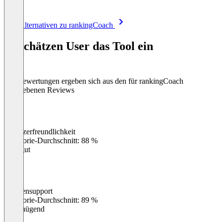
Item
Alle Alternativen zu rankingCoach
1
of
So schätzen User das Tool ein
8
Die Bewertungen ergeben sich aus den für rankingCoach
abgegebenen Reviews
Benutzerfreundlichkeit
0
%
Kategorie-Durchschnitt: 88 %
Sehr gut
Kundensupport
0
%
Kategorie-Durchschnitt: 89 %
Ungenügend