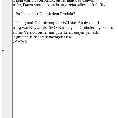
So weit kein Anflug von Kritik, bisher läuft das Crawling
einwandfre, Daten werden korrekt angezeigt, alles läuft fluffig!
Welche Probleme löst Du mit dem Produkt?
Überwachung und Optimierung der Website, Analyse und
Monitoring von Keywords. SEO-Kampagnen Optimierung ebenso.
Mit der Free-Version bisher nur gute Erfahrungen gemacht.
“Früher gut und leider stark nachgelassen”
0.5
P