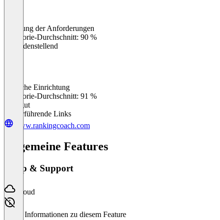
Erfüllung der Anforderungen
0
%
Kategorie-Durchschnitt: 90 %
Zufriedenstellend
Einfache Einrichtung
0
%
Kategorie-Durchschnitt: 91 %
Sehr gut
Weiterführende Links
www.rankingcoach.com
Allgemeine Features
Setup & Support
Cloud
Keine Informationen zu diesem Feature