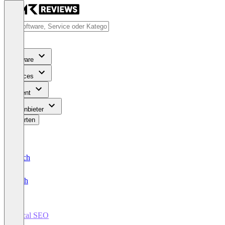
Software
Services
Content
Für Anbieter
Bewerten
Deutsch
English
Local SEO