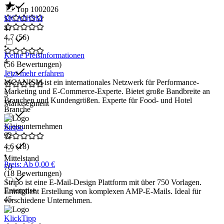
Top 100
2026
MCANISM
47
4,7
(56)
•
Keine Preisinformationen
4
(56 Bewertungen)
Jetzt mehr erfahren
MCANISM ist ein internationales Netzwerk für Performance-
Marketing und E-Commerce-Experte. Bietet große Bandbreite an
3
Branchen und Kundengrößen. Experte für Food- und Hotel
Marktsegment
Branche
Kleinunternehmen
Stripo
92
4,6
(18)
•
Mittelstand
Preis: Ab 0,00 €
70
(18 Bewertungen)
Stripo ist eine E-Mail-Design Plattform mit über 750 Vorlagen.
Enterprise
Ermöglicht Erstellung von komplexen AMP-E-Mails. Ideal für
45
verschiedene Unternehmen.
KlickTipp