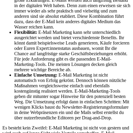
große Erklärungen. E-Mails werden auch langfristig Bestand
in der digitalen Welt haben. Denn zum einen erweisen sie sich
immer wieder als sehr praktisch und vielseitig und zum
anderen sind sie absolut etabliert. Diese Kombination führt
dazu, dass der E-Mail kein anderes digitales Medium das
Wasser reichen kann.
Flexibilität:
E-Mail Marketing kann sehr unterschiedlich
ausgerichtet werden und bietet verschiedenste Benefits. Ihr
könnt damit beispielsweise Leads generieren, Käufe forcieren
oder Euren Expert:innenstatus ausbauen, womit Ihr die
Chance auf langfristige starke Geschäftsbeziehungen erhöht.
Für jede Anforderung gibt es die passenden E-Mail-
Marketing-Tools. Die meisten Lösungen decken gleich
mehrere wichtige Bereiche ab.
Einfache Umsetzung:
E-Mail Marketing ist nicht
automatisch von Erfolg gekrönt. Dennoch können nützliche
Maßnahmen vergleichsweise einfach und ebenfalls
kostengünstig realisiert werden. E-Mail-Marketing-Tools
geben dir mitunter sogar Hinweise für den potenziell besten
Weg. Die Umsetzung erfolgt dann in einfachen Schritten: Mit
wenigen Klicks baust du Newsletter-Registrierungsformulare
in deine Webpräsenzen ein und die Mails selbst erstellst du
über nutzerfreundliche Editoren per Drag-and-Drop.
Es besteht kein Zweifel: E-Mail Marketing ist nicht von gestern und