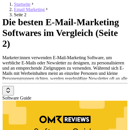
Startseite
Email Marketing
Seite 2
Die besten E-Mail-Marketing
Softwares im Vergleich (Seite
2)
Marketer:innen verwenden E-Mail-Marketing Software, um
werbliche E-Mails oder Newsletter zu designen, zu personalisieren
und an entsprechende Zielgruppen zu versenden. Während sich E-
Mails mit Werbeinhalten meist an einzelne Personen und kleine
Personengruppen richten, werden regelmäßige Newsletter oft an alle
Kontakte oder bestimmte Kundensegmente geschickt. Da viele
Kontakte sehr kostengünstig erreicht werden können, ist E-Mail
Marketing ein sehr spannender Kanal, der weiterhin große
Software Guide
Beliebtheit genießt.
Welche Funktionen E-Mail-Marketing-Softwares beinhalten, ist je
nach Anbieter unterschiedlich. Grundsätzlich können
Marketer:innen mithilfe von Newsletter-Softwares
maßgeschneiderte E-Mails mittels HTML und CSS entwerfen und