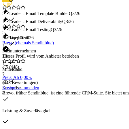
5
Leader - Email Template Builder
Q3/26
Leader - Email Deliverability
Q3/26
Leader - Email Testing
Q3/26
5
Marktsegment
Top 100
2026
Brevo (ehemals Sendinblue)
Kleinunternehmen
10
Dieses Profil wird vom Anbieter betrieben
4,5
(448)
Mittelstand
•
7
Preis: Ab 0,00 €
(448 Bewertungen)
Enterprise
Kostenlos anmelden
4
Brevo, früher Sendinblue, ist eine führende CRM-Suite. Sie bietet 
Leistung & Zuverlässigkeit