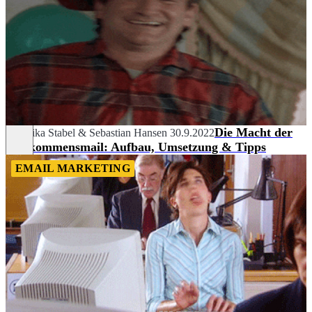
Die Macht der
Veronika Stabel
&
Sebastian Hansen
30.9.2022
Willkommensmail: Aufbau, Umsetzung & Tipps
EMAIL MARKETING