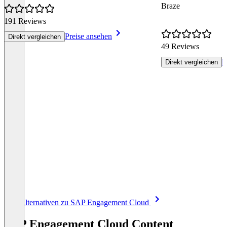
Braze
191 Reviews
Preise ansehen
Direkt vergleichen
49 Reviews
P
Direkt vergleichen
Item
Alle Alternativen zu SAP Engagement Cloud
1
of
SAP Engagement Cloud Content
8