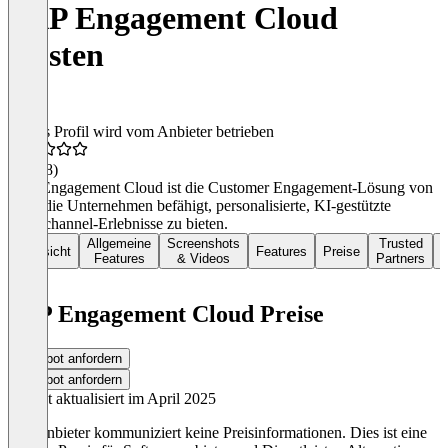
SAP Engagement Cloud
Kosten
Dieses Profil wird vom Anbieter betrieben
3,9
(68)
SAP Engagement Cloud ist die Customer Engagement-Lösung von
SAP, die Unternehmen befähigt, personalisierte, KI-gestützte
Omnichannel-Erlebnisse zu bieten.
Allgemeine
Screenshots
Trusted
Übersicht
Features
Preise
D
Features
& Videos
Partners
SAP Engagement Cloud Preise
Angebot anfordern
Angebot anfordern
Zuletzt aktualisiert im April 2025
Der Anbieter kommuniziert keine Preisinformationen. Dies ist eine