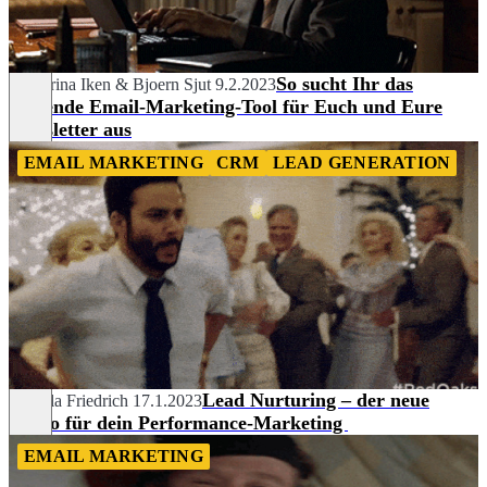
So sucht Ihr das
Katharina Iken
&
Bjoern Sjut
9.2.2023
passende Email-Marketing-Tool für Euch und Eure
Newsletter aus
EMAIL MARKETING
CRM
LEAD GENERATION
Lead Nurturing – der neue
Daniela Friedrich
17.1.2023
Turbo für dein Performance-Marketing
EMAIL MARKETING