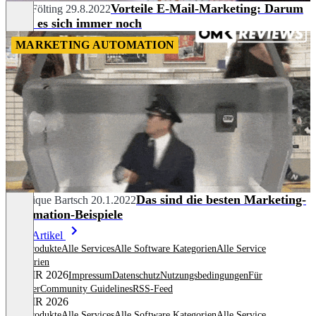
Vorteile E-Mail-Marketing: Darum
Lena Fölting
29.8.2022
lohnt es sich immer noch
MARKETING AUTOMATION
Das sind die besten Marketing-
Veronique Bartsch
20.1.2022
Automation-Beispiele
Mehr Artikel
Alle Produkte
Alle Services
Alle Software Kategorien
Alle Service
Kategorien
© OMR 2026
Impressum
Datenschutz
Nutzungsbedingungen
Für
Anbieter
Community Guidelines
RSS-Feed
© OMR 2026
Alle Produkte
Alle Services
Alle Software Kategorien
Alle Service