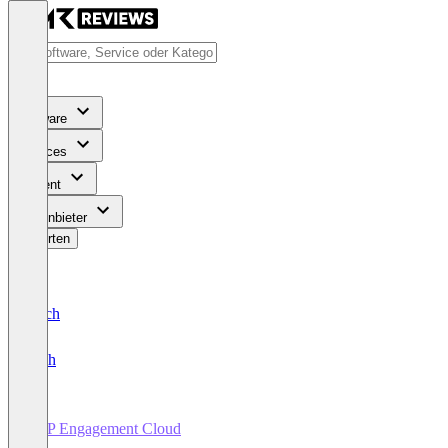
Software
Services
Content
Für Anbieter
Bewerten
Deutsch
English
SAP Engagement Cloud