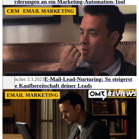
Anforderungen an ein Marketing-Automation-Tool
CRM
EMAIL MARKETING
E-Mail-Lead-Nurturing: So steigerst
Tim Fischer
3.3.2023
du die Kaufbereitschaft deiner Leads
EMAIL MARKETING