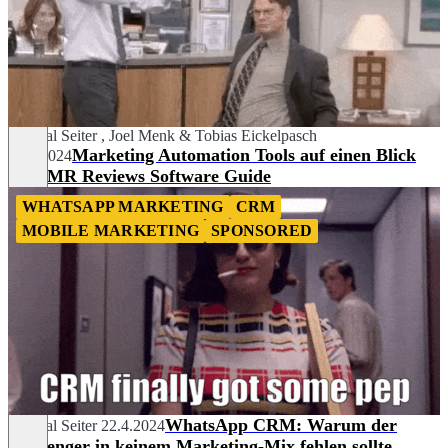
Chantal Seiter
,
Joel Menk
&
Tobias Eickelpasch
Marketing Automation Tools auf einen Blick
31.7.2024
im OMR Reviews Software Guide
WHATSAPP MARKETING
CRM
MOBILE MARKETING
SPONSORED
WhatsApp CRM: Warum der
Chantal Seiter
22.4.2024
Messenger in keinem Marketing-Mix fehlen sollte