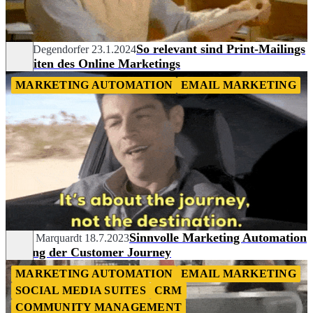
So relevant sind Print-Mailings
Aline Degendorfer
23.1.2024
in Zeiten des Online Marketings
MARKETING AUTOMATION
EMAIL MARKETING
Sinnvolle Marketing Automation
David Marquardt
18.7.2023
entlang der Customer Journey
MARKETING AUTOMATION
EMAIL MARKETING
SOCIAL MEDIA SUITES
CRM
COMMUNITY MANAGEMENT