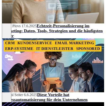
Echtzeit-Personalisierung im
Sergej Plovs
17.6.2025
Marketing: Daten, Tools, Strategien und die häufigsten
Fehler
CRM
KUNDENSERVICE
EMAIL MARKETING
ERP-SYSTEME
IT DIENSTLEISTER
SPONSORED
Diese Vorteile hat
Chantal Seiter
6.6.2025
Prozessautomatisierung für dein Unternehmen