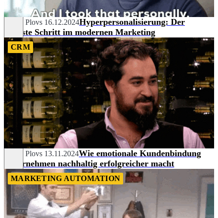
Hyperpersonalisierung: Der
Sergej Plovs
16.12.2024
nächste Schritt im modernen Marketing
CRM
Wie emotionale Kundenbindung
Sergej Plovs
13.11.2024
Unternehmen nachhaltig erfolgreicher macht
MARKETING AUTOMATION