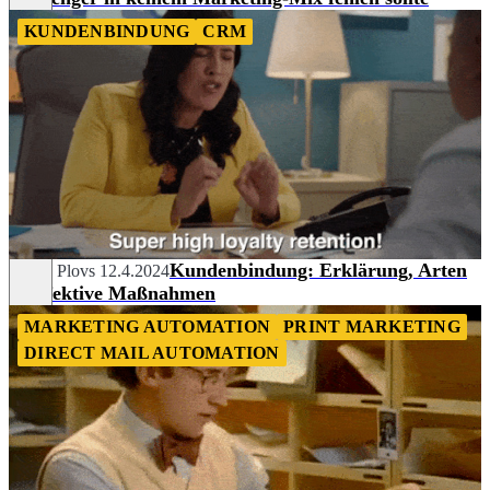
KUNDENBINDUNG
CRM
Kundenbindung: Erklärung, Arten
Sergej Plovs
12.4.2024
& effektive Maßnahmen
MARKETING AUTOMATION
PRINT MARKETING
DIRECT MAIL AUTOMATION