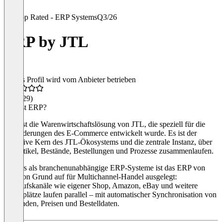
Top Rated - ERP Systems
Q3/26
ERP by JTL
Dieses Profil wird vom Anbieter betrieben
4,1
(129)
Was ist ERP?
ERP ist die Warenwirtschaftslösung von JTL, die speziell für die
Anforderungen des E-Commerce entwickelt wurde. Es ist der
operative Kern des JTL-Ökosystems und die zentrale Instanz, über
die Artikel, Bestände, Bestellungen und Prozesse zusammenlaufen.
Anders als branchenunabhängige ERP-Systeme ist das ERP von
JTL von Grund auf für Multichannel-Handel ausgelegt:
Verkaufskanäle wie eigener Shop, Amazon, eBay und weitere
Marktplätze laufen parallel – mit automatischer Synchronisation von
Beständen, Preisen und Bestelldaten.
Funktionsumfang