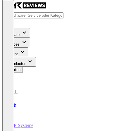
Software
Services
Content
Für Anbieter
Bewerten
Deutsch
English
ERP-Systeme