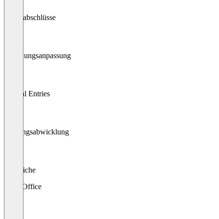
Jahresabschlüsse
Rechnungsanpassung
Journal Entries
Zahlungsabwicklung
Abgleiche
Back Office