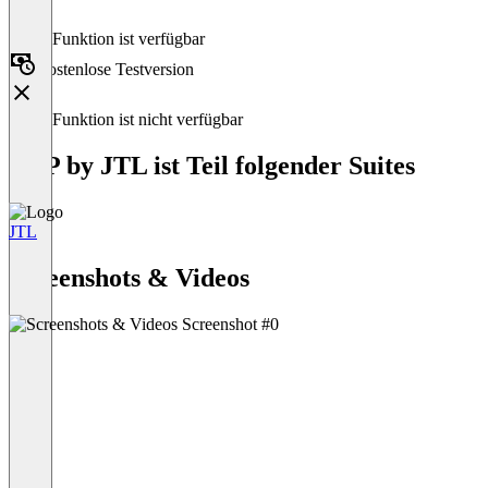
Diese Funktion ist verfügbar
Kostenlose Testversion
Diese Funktion ist nicht verfügbar
ERP by JTL ist Teil folgender Suites
JTL
Item
1
Screenshots & Videos
of
1