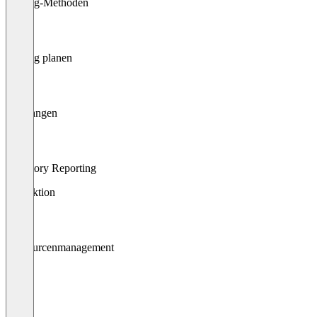
Picking-Methoden
Picking planen
Empfangen
Inventory Reporting
Produktion
Ressourcenmanagement
MRP