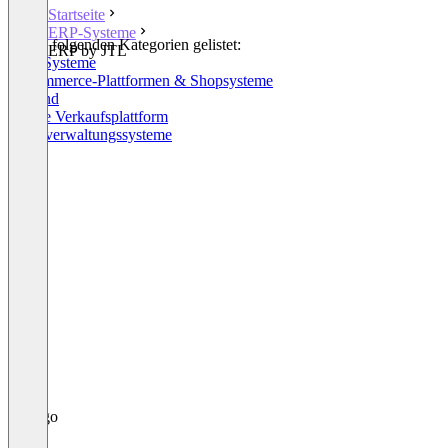
Startseite
ERP-Systeme
In den folgenden Kategorien gelistet:
ERP by JTL
ERP-Systeme
E-Commerce-Plattformen & Shopsysteme
Versand
Online Verkaufsplattform
Lagerverwaltungssysteme
+7