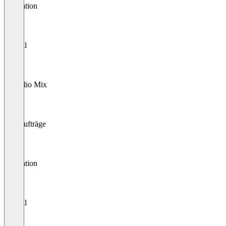
Allocation
Payroll
Portfolio Mix
Kaufaufträge
Allocation
Payroll