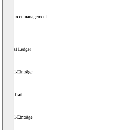
Ressourcenmanagement
MRP
General Ledger
Journal-Einträge
Audit Trail
Journal-Einträge