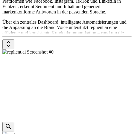
Plattformen wie Facebook, Instagram, TikTok und LinkedIn in
Echtzeit, erkennt Sentiment und Inhalt und generiert
markenkonforme Antworten in der passenden Sprache.
Über ein zentrales Dashboard, intelligente Automatisierungen und
die Anpassung an die Brand Voice unterstützt replient.ai eine
effiziente und konsistente Kundenkommunikation – rund um die
Uhr und ohne zusätzlichen Personalaufwand.
Die Preise gibt es auf Anfrage beim Anbieter.