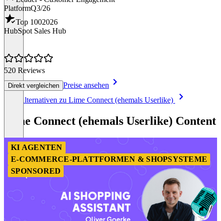
Platform
Q3/26
Top 100
2026
HubSpot Sales Hub
520 Reviews
Preise ansehen
Direkt vergleichen
Item
Alle Alternativen zu Lime Connect (ehemals Userlike)
1
of
Lime Connect (ehemals Userlike) Content
8
KI AGENTEN
E-COMMERCE-PLATTFORMEN & SHOPSYSTEME
SPONSORED