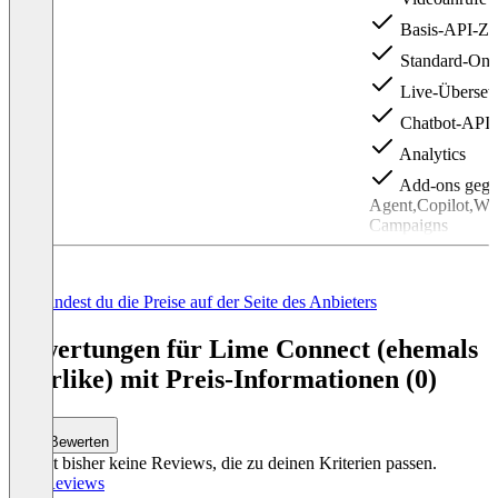
Basis-API-Zug
Standard-Onb
Live-Überset
Chatbot-API
Analytics
Add-ons gegen
Agent,Copilot,W
Campaigns
Item
1
of
Hier findest du die Preise auf der Seite des Anbieters
3
Bewertungen für Lime Connect (ehemals
Userlike) mit Preis-Informationen (0)
Bewerten
Es gibt bisher keine Reviews, die zu deinen Kriterien passen.
Alle Reviews