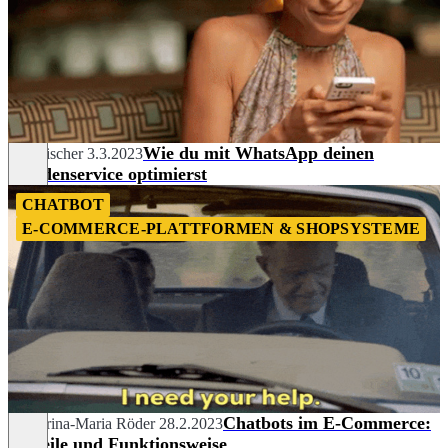
Wie du mit WhatsApp deinen
Tim Fischer
3.3.2023
Kundenservice optimierst
CHATBOT
E-COMMERCE-PLATTFORMEN & SHOPSYSTEME
Chatbots im E-Commerce:
Katharina-Maria Röder
28.2.2023
Vorteile und Funktionsweise