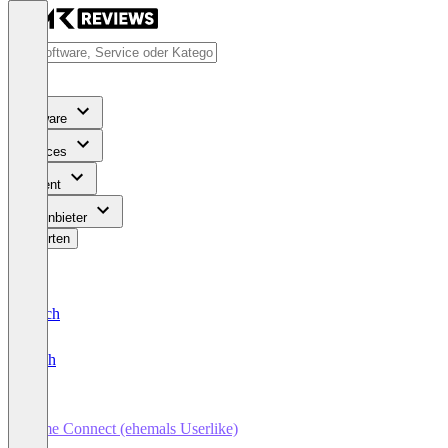
Software
Services
Content
Für Anbieter
Bewerten
Deutsch
English
Lime Connect (ehemals Userlike)