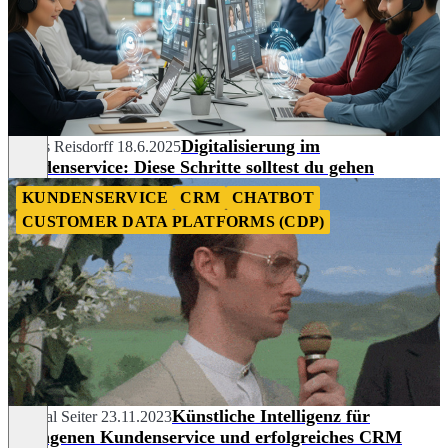
Digitalisierung im
Tobias Reisdorff
18.6.2025
Kundenservice: Diese Schritte solltest du gehen
KUNDENSERVICE
CRM
CHATBOT
CUSTOMER DATA PLATFORMS (CDP)
Künstliche Intelligenz für
Chantal Seiter
23.11.2023
gelungenen Kundenservice und erfolgreiches CRM