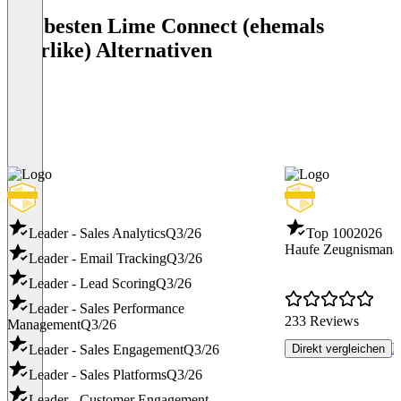
Die besten Lime Connect (ehemals
Userlike) Alternativen
Leader - Sales Analytics
Q3/26
Top 100
2026
Haufe Zeugnismana
Leader - Email Tracking
Q3/26
Leader - Lead Scoring
Q3/26
Leader - Sales Performance
233 Reviews
Management
Q3/26
P
Leader - Sales Engagement
Q3/26
Direkt vergleichen
Leader - Sales Platforms
Q3/26
Leader - Customer Engagement