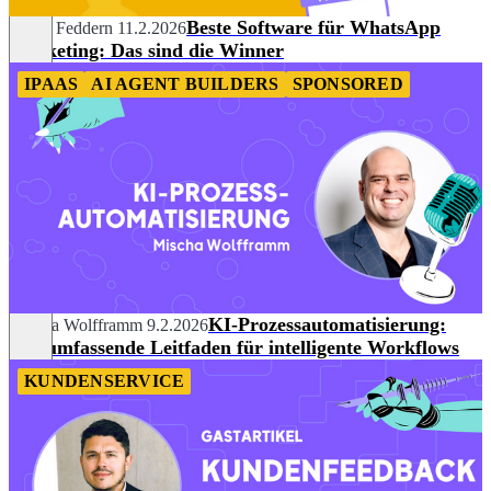
Beste Software für WhatsApp
Selina Feddern
11.2.2026
Marketing: Das sind die Winner
IPAAS
AI AGENT BUILDERS
SPONSORED
KI-Prozessautomatisierung:
Mischa Wolfframm
9.2.2026
Der umfassende Leitfaden für intelligente Workflows
KUNDENSERVICE