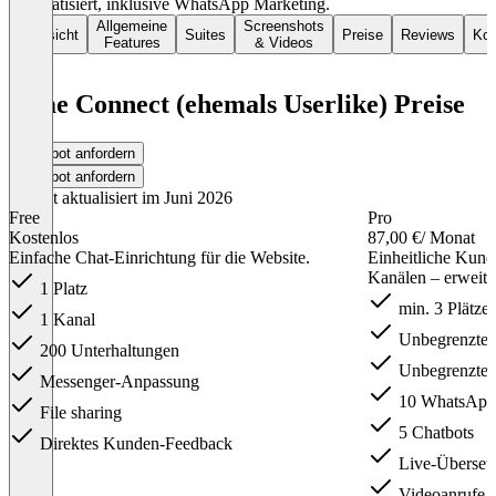
automatisiert, inklusive WhatsApp Marketing.
Allgemeine
Screenshots
Übersicht
Suites
Preise
Reviews
Kon
Features
& Videos
Lime Connect (ehemals Userlike) Preise
Angebot anfordern
Angebot anfordern
Zuletzt aktualisiert im Juni 2026
Free
Pro
Kostenlos
87,00 €
/ Monat
Einfache Chat-Einrichtung für die Website.
Einheitliche Kun
Kanälen – erweite
1 Platz
min. 3 Plätze
1 Kanal
Unbegrenzte 
200 Unterhaltungen
Unbegrenzte 
Messenger-Anpassung
10 WhatsAp
File sharing
5 Chatbots
Direktes Kunden-Feedback
Live-Überset
Videoanrufe u