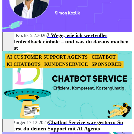
7 Wege, wie ich wertvolles
Simon Kozlik
5.2.2026
Kundenfeedback einhole – und was du daraus machen
kannst
AI CUSTOMER SUPPORT AGENTS
CHATBOT
KI CHATBOTS
KUNDENSERVICE
SPONSORED
Chatbot Service war gestern: So
Julia Burger
17.12.2025
skalierst du deinen Support mit AI Agents