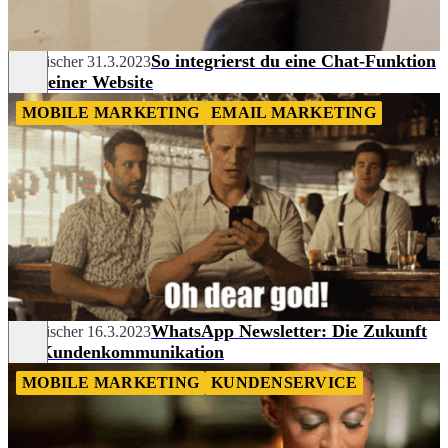
So integrierst du eine Chat-Funktion
Tim Fischer
31.3.2023
auf deiner Website
MOBILE MARKETING
EMAIL MARKETING
WhatsApp Newsletter: Die Zukunft
Tim Fischer
16.3.2023
der Kundenkommunikation
MOBILE MARKETING
KUNDENSERVICE