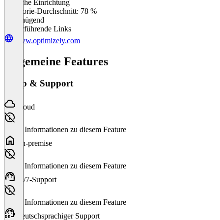
Einfache Einrichtung
0
%
Kategorie-Durchschnitt: 78 %
Ungenügend
Weiterführende Links
www.optimizely.com
Allgemeine Features
Setup & Support
Cloud
Keine Informationen zu diesem Feature
On-premise
Keine Informationen zu diesem Feature
24/7-Support
Keine Informationen zu diesem Feature
Deutschsprachiger Support