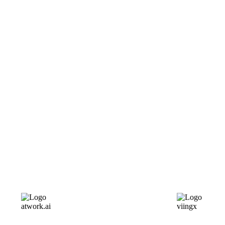
atwork.ai
viingx