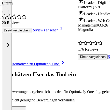
Leader - Digital
Liferay
Platform
Q3/26
Leader - Headl
Leader - Web Co
20 Reviews
Management
Q3/26
Magnolia
Reviews ansehen
Direkt vergleichen
176 Reviews
R
Direkt vergleichen
Item
Alle Alternativen zu Optimizely One
1
of
So schätzen User das Tool ein
8
Die Bewertungen ergeben sich aus den für Optimizely One abgegeb
Noch nicht genügend Bewertungen vorhanden