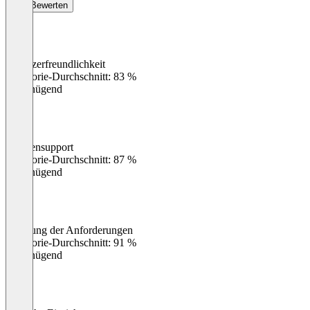
Bewerten
Benutzerfreundlichkeit
0
%
Kategorie-Durchschnitt: 83 %
Ungenügend
Kundensupport
0
%
Kategorie-Durchschnitt: 87 %
Ungenügend
Erfüllung der Anforderungen
0
%
Kategorie-Durchschnitt: 91 %
Ungenügend