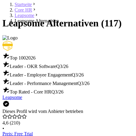
Startseite
Core HR
Leapsome
Leapsome Alternativen (117)
Leapsome Alternativen
Top 100
2026
Leader - OKR Software
Q3/26
Leader - Employee Engagement
Q3/26
Leader - Performance Management
Q3/26
Top Rated - Core HR
Q3/26
Leapsome
Dieses Profil wird vom Anbieter betrieben
4,6
(210)
•
Preis: Free Trial