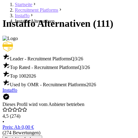
Startseite
Recruitment Platforms
Instaffo
Instaffo Alternativen (111)
Instaffo Alternativen
Leader - Recruitment Platforms
Q3/26
Top Rated - Recruitment Platforms
Q3/26
Top 100
2026
Used by OMR - Recruitment Platforms
2026
Instaffo
Dieses Profil wird vom Anbieter betrieben
4,5
(274)
•
Preis: Ab 0,00 €
(274 Bewertungen)