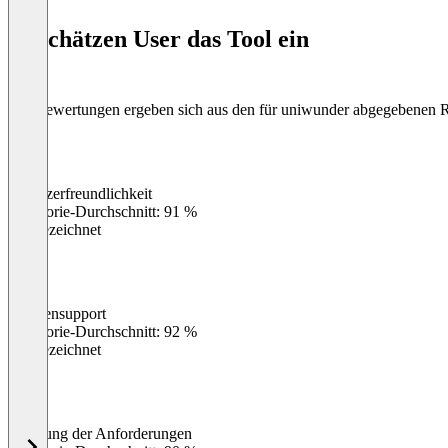
So schätzen User das Tool ein
Die Bewertungen ergeben sich aus den für uniwunder abgegebenen 
Benutzerfreundlichkeit
0
%
Kategorie-Durchschnitt: 91 %
Ausgezeichnet
Kundensupport
0
%
Kategorie-Durchschnitt: 92 %
Ausgezeichnet
Erfüllung der Anforderungen
0
%