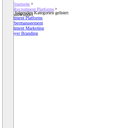
Startseite
Recruitment Platforms
In den folgenden Kategorien gelistet:
uniwunder
Recruitment Platforms
Bewerbermanagement
Recruitment Marketing
Employer Branding