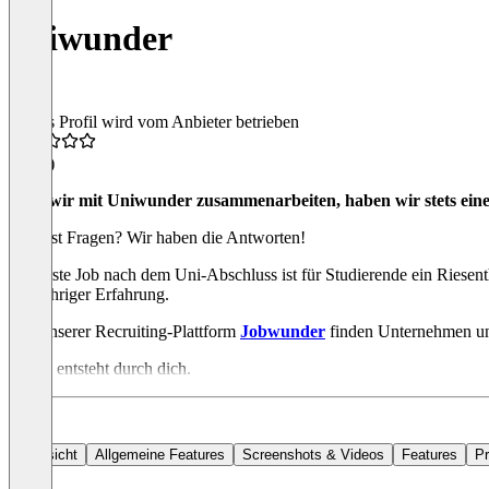
uniwunder
Dieses Profil wird vom Anbieter betrieben
4,4
(4)
“Seit wir mit Uniwunder zusammenarbeiten, haben wir stets eine
Du hast Fragen? Wir haben die Antworten!
Der erste Job nach dem Uni-Abschluss ist für Studierende ein Riesen
langjähriger Erfahrung.
Auf unserer Recruiting-Plattform
Jobwunder
finden Unternehmen und
Erfolg entsteht durch dich.
Übersicht
Allgemeine Features
Screenshots & Videos
Features
Pr