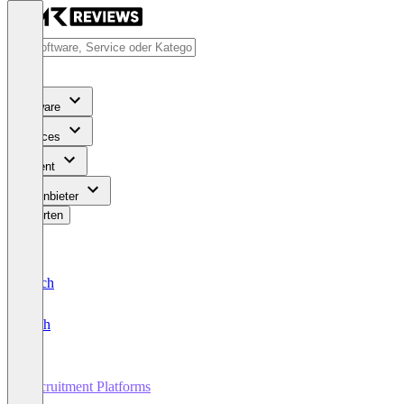
Software
Services
Content
Für Anbieter
Bewerten
Deutsch
English
Recruitment Platforms