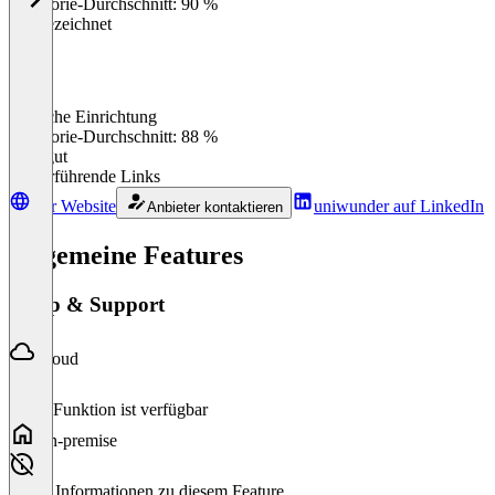
Kategorie-Durchschnitt: 90 %
Ausgezeichnet
Einfache Einrichtung
0
%
Kategorie-Durchschnitt: 88 %
Sehr gut
Weiterführende Links
Zur Website
uniwunder auf LinkedIn
Anbieter kontaktieren
Allgemeine Features
Setup & Support
Cloud
Diese Funktion ist verfügbar
On-premise
Keine Informationen zu diesem Feature