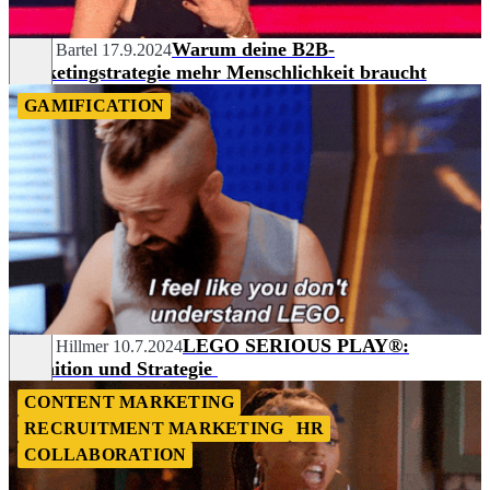
Warum deine B2B-
Karen Bartel
17.9.2024
Marketingstrategie mehr Menschlichkeit braucht
GAMIFICATION
LEGO SERIOUS PLAY®:
David Hillmer
10.7.2024
Definition und Strategie
CONTENT MARKETING
RECRUITMENT MARKETING
HR
COLLABORATION