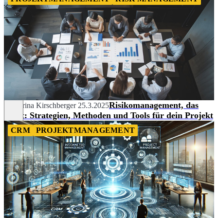
Risikomanagement, das
Katharina Kirschberger
25.3.2025
wirkt: Strategien, Methoden und Tools für dein Projekt
CRM
PROJEKTMANAGEMENT