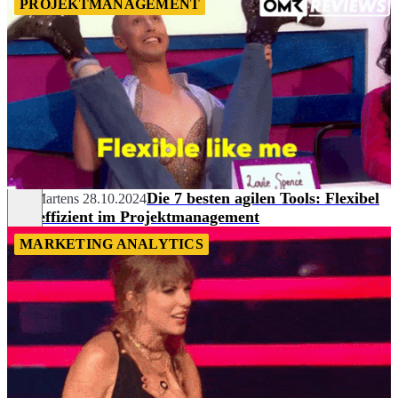
PROJEKTMANAGEMENT
Die 7 besten agilen Tools: Flexibel
Nils Martens
28.10.2024
und effizient im Projektmanagement
MARKETING ANALYTICS