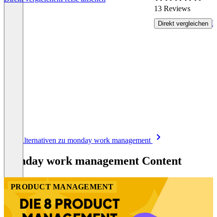
13 Reviews
P
Direkt vergleichen
Item
Alle Alternativen zu monday work management
1
of
monday work management Content
8
PRODUCT MANAGEMENT