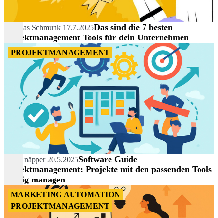
Das sind die 7 besten
Andreas Schmunk
17.7.2025
Projektmanagement Tools für dein Unternehmen
PROJEKTMANAGEMENT
Software Guide
Nils Knäpper
20.5.2025
Projektmanagement: Projekte mit den passenden Tools
richtig managen
MARKETING AUTOMATION
PROJEKTMANAGEMENT