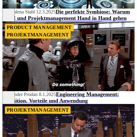
Die perfekte Symbiose: Warum
Magdalena Stahl
12.3.2025
CRM und Projektmanagement Hand in Hand gehen
PRODUCT MANAGEMENT
PROJEKTMANAGEMENT
Engineering Management:
Alexander Prodan
8.1.2025
Definition, Vorteile und Anwendung
PROJEKTMANAGEMENT