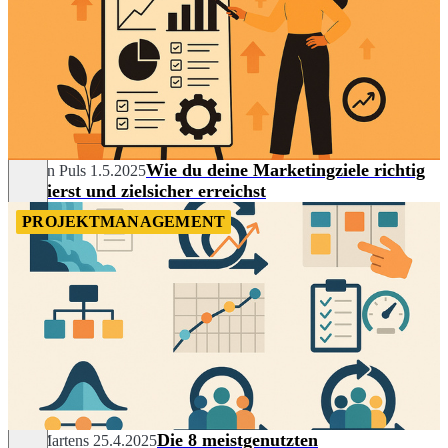
Wie du deine Marketingziele richtig
Carolin Puls
1.5.2025
definierst und zielsicher erreichst
PROJEKTMANAGEMENT
Die 8 meistgenutzten
Nils Martens
25.4.2025