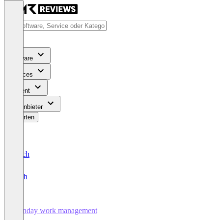
Software
Services
Content
Für Anbieter
Bewerten
Deutsch
English
monday work management