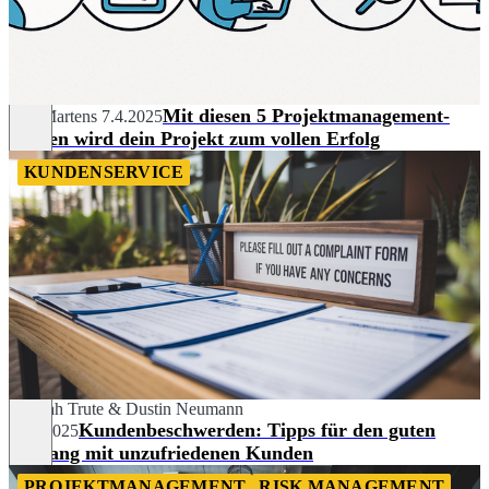
Mit diesen 5 Projektmanagement-
Nils Martens
7.4.2025
Phasen wird dein Projekt zum vollen Erfolg
KUNDENSERVICE
Hannah Trute
&
Dustin Neumann
Kundenbeschwerden: Tipps für den guten
26.3.2025
Umgang mit unzufriedenen Kunden
PROJEKTMANAGEMENT
RISK MANAGEMENT