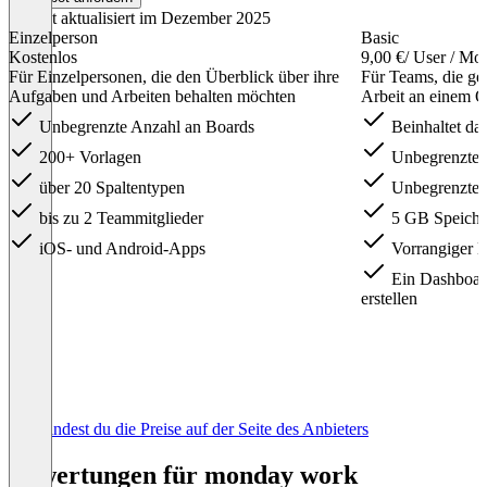
Zuletzt aktualisiert im Dezember 2025
Einzelperson
Basic
Kostenlos
9,00 €
/ User / Mo
Für Einzelpersonen, die den Überblick über ihre
Für Teams, die ge
Aufgaben und Arbeiten behalten möchten
Arbeit an einem O
Unbegrenzte Anzahl an Boards
Beinhaltet das
200+ Vorlagen
Unbegrenzte A
über 20 Spaltentypen
Unbegrenzte 
bis zu 2 Teammitglieder
5 GB Speiche
iOS- und Android-Apps
Vorrangiger 
Ein Dashboard
erstellen
Item
Hier findest du die Preise auf der Seite des Anbieters
1
of
Bewertungen für monday work
5