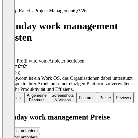
Top Rated - Project Management
Q3/26
monday work management
Kosten
Dieses Profil wird vom Anbieter betrieben
4,4
(406)
monday.com ist ein Work OS, das Organisationen dabei unterstützt,
alle Aspekte ihrer Arbeit auf einer einzigen Plattform zu verwalten –
für mehr Produktivität und Effizienz.
Allgemeine
Screenshots
Übersicht
Features
Preise
Reviews
K
Features
& Videos
monday work management Preise
Angebot anfordern
Angebot anfordern