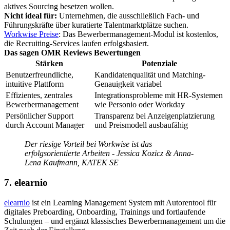
aktives Sourcing besetzen wollen.
Nicht ideal für:
Unternehmen, die ausschließlich Fach- und
Führungskräfte über kuratierte Talentmarktplätze suchen.
Workwise Preise
: Das Bewerbermanagement-Modul ist kostenlos,
die Recruiting-Services laufen erfolgsbasiert.
Das sagen OMR Reviews Bewertungen
Stärken
Potenziale
Benutzerfreundliche,
Kandidatenqualität und Matching-
intuitive Plattform
Genauigkeit variabel
Effizientes, zentrales
Integrationsprobleme mit HR-Systemen
Bewerbermanagement
wie Personio oder Workday
Persönlicher Support
Transparenz bei Anzeigenplatzierung
durch Account Manager
und Preismodell ausbaufähig
Der riesige Vorteil bei Workwise ist das
erfolgsorientierte Arbeiten - Jessica Kozicz & Anna-
Lena Kaufmann, KATEK SE
7. elearnio
elearnio
ist ein Learning Management System mit Autorentool für
digitales Preboarding, Onboarding, Trainings und fortlaufende
Schulungen – und ergänzt klassisches Bewerbermanagement um die