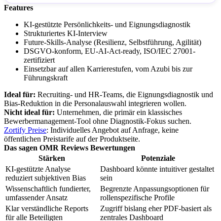
Features
KI-gestützte Persönlichkeits- und Eignungsdiagnostik
Strukturiertes KI-Interview
Future-Skills-Analyse (Resilienz, Selbstführung, Agilität)
DSGVO-konform, EU-AI-Act-ready, ISO/IEC 27001-
zertifiziert
Einsetzbar auf allen Karrierestufen, vom Azubi bis zur
Führungskraft
Ideal für:
Recruiting- und HR-Teams, die Eignungsdiagnostik und
Bias-Reduktion in die Personalauswahl integrieren wollen.
Nicht ideal für:
Unternehmen, die primär ein klassisches
Bewerbermanagement-Tool ohne Diagnostik-Fokus suchen.
Zortify Preise
: Individuelles Angebot auf Anfrage, keine
öffentlichen Preistarife auf der Produktseite.
Das sagen OMR Reviews Bewertungen
Stärken
Potenziale
KI-gestützte Analyse
Dashboard könnte intuitiver gestaltet
reduziert subjektiven Bias
sein
Wissenschaftlich fundierter,
Begrenzte Anpassungsoptionen für
umfassender Ansatz
rollenspezifische Profile
Klar verständliche Reports
Zugriff bislang eher PDF-basiert als
für alle Beteiligten
zentrales Dashboard