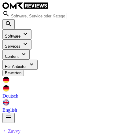
Software
Services
Content
Für Anbieter
Bewerten
Deutsch
English
Zavvy