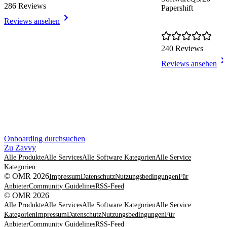
286 Reviews
Papershift
Reviews ansehen
240 Reviews
Reviews ansehen
Item
Onboarding durchsuchen
1
Zu Zavvy
of
Alle Produkte
Alle Services
Alle Software Kategorien
Alle Service
8
Kategorien
© OMR 2026
Impressum
Datenschutz
Nutzungsbedingungen
Für
Anbieter
Community Guidelines
RSS-Feed
© OMR 2026
Alle Produkte
Alle Services
Alle Software Kategorien
Alle Service
Kategorien
Impressum
Datenschutz
Nutzungsbedingungen
Für
Anbieter
Community Guidelines
RSS-Feed