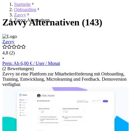
Startseite
Onboarding
Zavvy
Zavvy Alternativen (143)
Zavvy Alternativen
Zavvy
4,8
(2)
•
Preis: Ab 6,00 € / User / Monat
(2 Bewertungen)
Zavvy ist eine Plattform zur Mitarbeiterförderung mit Onboarding,
Training, Entwicklung, Microlearning und Feedback. Demoversion
verfügbar.