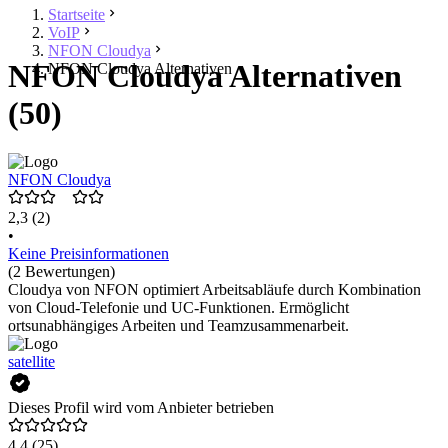
Startseite
VoIP
NFON Cloudya
NFON Cloudya Alternativen
NFON Cloudya Alternativen
(50)
NFON Cloudya
2,3
(2)
•
Keine Preisinformationen
(2 Bewertungen)
Cloudya von NFON optimiert Arbeitsabläufe durch Kombination
von Cloud-Telefonie und UC-Funktionen. Ermöglicht
ortsunabhängiges Arbeiten und Teamzusammenarbeit.
satellite
Dieses Profil wird vom Anbieter betrieben
4,4
(25)