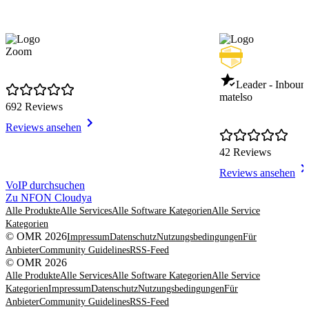
Zoom
Leader - Inboun
matelso
692 Reviews
Reviews ansehen
42 Reviews
Reviews ansehen
Item
VoIP durchsuchen
1
Zu NFON Cloudya
of
Alle Produkte
Alle Services
Alle Software Kategorien
Alle Service
8
Kategorien
© OMR 2026
Impressum
Datenschutz
Nutzungsbedingungen
Für
Anbieter
Community Guidelines
RSS-Feed
© OMR 2026
Alle Produkte
Alle Services
Alle Software Kategorien
Alle Service
Kategorien
Impressum
Datenschutz
Nutzungsbedingungen
Für
Anbieter
Community Guidelines
RSS-Feed