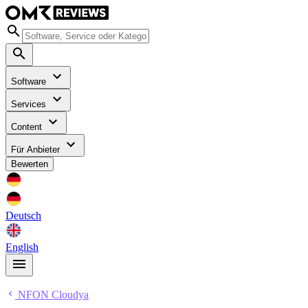
Software
Services
Content
Für Anbieter
Bewerten
Deutsch
English
NFON Cloudya