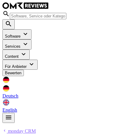
Software
Services
Content
Für Anbieter
Bewerten
Deutsch
English
monday CRM