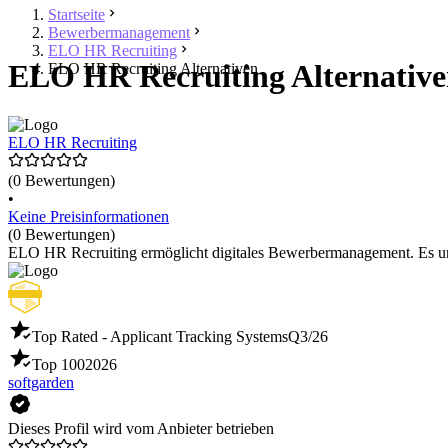
Startseite
Bewerbermanagement
ELO HR Recruiting
ELO HR Recruiting Alternative
ELO HR Recruiting Alternativen
ELO HR Recruiting
(0 Bewertungen)
•
Keine Preisinformationen
(0 Bewertungen)
ELO HR Recruiting ermöglicht digitales Bewerbermanagement. Es un
Top Rated - Applicant Tracking Systems
Q3/26
Top 100
2026
softgarden
Dieses Profil wird vom Anbieter betrieben