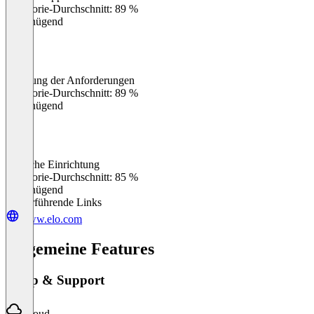
Kategorie-Durchschnitt: 89 %
Ungenügend
Erfüllung der Anforderungen
0
%
Kategorie-Durchschnitt: 89 %
Ungenügend
Einfache Einrichtung
0
%
Kategorie-Durchschnitt: 85 %
Ungenügend
Weiterführende Links
www.elo.com
Allgemeine Features
Setup & Support
Cloud