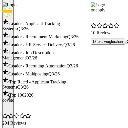
onapply
Leader - Applicant Tracking
Systems
Q3/26
10 Reviews
Leader - Recruitment Marketing
Q3/26
R
Direkt vergleichen
Leader - HR Service Delivery
Q3/26
Leader - Job Description
Management
Q3/26
Leader - Recruiting Automation
Q3/26
Leader - Multiposting
Q3/26
Top Rated - Applicant Tracking
Systems
Q3/26
Top 100
2026
coveto
204 Reviews