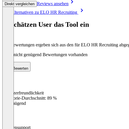
Reviews ansehen
Direkt vergleichen
Item
Alle Alternativen zu ELO HR Recruiting
1
of
So schätzen User das Tool ein
8
Die Bewertungen ergeben sich aus den für ELO HR Recruiting abg
Noch nicht genügend Bewertungen vorhanden
Bewerten
Benutzerfreundlichkeit
0
%
Kategorie-Durchschnitt: 89 %
Ungenügend
Kundensupport
0
%