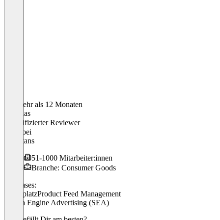
Vor mehr als 12 Monaten
Matthias
Verifizierter Reviewer
CEO
bei
Webtitans
51-1000 Mitarbeiter:innen
Branche: Consumer Goods
Use cases:
Marktplatz
Product Feed Management
Search Engine Advertising (SEA)
Was gefällt Dir am besten?