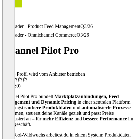
Leader - Product Feed Management
Q3/26
Leader - Omnichannel Commerce
Q3/26
Channel Pilot Pro
Dieses Profil wird vom Anbieter betrieben
4,5
(369)
Channel Pilot Pro bündelt
Marktplatzanbindungen, Feed
Management und Dynamic Pricing
in einer zentralen Plattform.
Du bringst
saubere Produktdaten
und
automatisierte Prozesse
zusammen, steuerst deine Kanäle gezielt und passt Preise
regelbasiert an – für
mehr Effizienz
und
bessere Performance
im
Tagesgeschäft.
Statt Tool‑Wildwuchs arbeitest du in einem System: Produktdaten