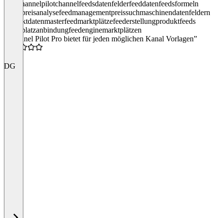
pilot
channelpilot
channel
feeds
datenfelder
feed
datenfeeds
formeln
marktpreisanalyse
feedmanagement
preissuchmaschinen
datenfeldern
produktdaten
masterfeed
marktplätze
feederstellung
produktfeeds
marktplatzanbindung
feedengine
marktplätzen
“Channel Pilot Pro bietet für jeden möglichen Kanal Vorlagen”
5.0
DG