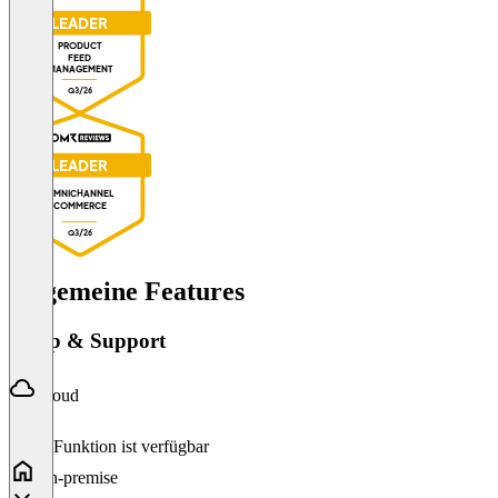
LEADER
PRODUCT
FEED
MANAGEMENT
Q3/26
LEADER
OMNICHANNEL
COMMERCE
Q3/26
Allgemeine Features
Setup & Support
Cloud
Diese Funktion ist verfügbar
On-premise