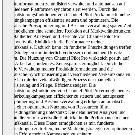
Produktinformationen zentralisiert verwaltet und automatisch auf
verschiedenen Plattformen synchronisiert werden. Durch die
Automatisierungsfunktionen von Channel Pilot Pro kann ich meine
Marketingkampagnen effizienter steuern und optimieren. Die
automatische Preisoptimierung und Bestandsverwaltung sparen Zeit
und ermöglichen eine schnellere Reaktion auf Marktveränderungen.
Die detaillierten Analysen und Berichte von Channel Pilot Pro
liefern wertvolle Einblicke in die Performance meiner
Verkaufskanäle. Dadurch kann ich fundierte Entscheidungen treffen,
meine Strategien kontinuierlich verbessern und meinen Umsatz
steigern. Die Nutzung von Channel Pilot Pro wirkt sich positiv auf
meine Arbeit aus, indem es: Zeitersparnis ermöglicht: Durch die
zentrale Verwaltung meiner Produktinformationen und die
automatische Synchronisierung auf verschiedenen Verkaufskanälen
erspare ich mir den zeitaufwändigen Prozess der manuellen
Aktualisierung und Pflege. Effizienz steigert: Die
Automatisierungsfunktionen von Channel Pilot Pro ermöglichen es
mir, Marketingkampagnen effizienter zu steuern und anzupassen.
Preisoptimierung und Bestandsverwaltung erfolgen automatisch,
was zu einer optimierten Nutzung von Ressourcen führt.
Entscheidungsfindung unterstützt: Die detaillierten Analysen und
Berichte liefern mir wertvolle Einblicke in die Performance meiner
Verkaufskanäle. Diese Daten ermöglichen es mir, fundierte
Entscheidungen zu treffen, meine Marketingstrategien zu optimieren
und den Erfolg meiner Kampagnen zu steigern.