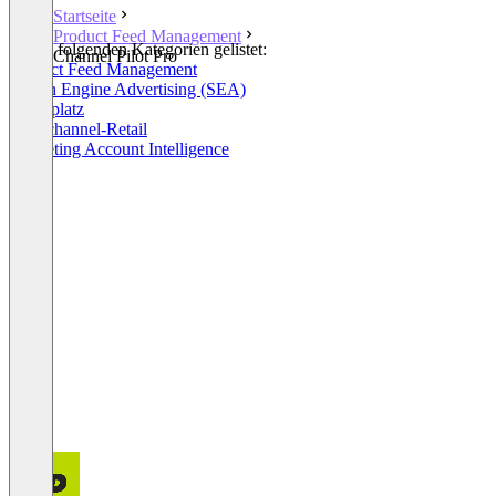
Startseite
Product Feed Management
In den folgenden Kategorien gelistet:
Channel Pilot Pro
Product Feed Management
Search Engine Advertising (SEA)
Marktplatz
Multichannel-Retail
Marketing Account Intelligence
+2