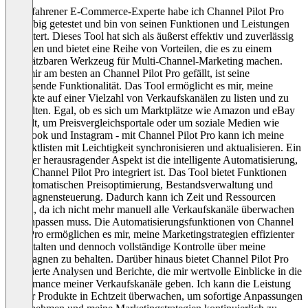
Als erfahrener E-Commerce-Experte habe ich Channel Pilot Pro
ausgiebig getestet und bin von seinen Funktionen und Leistungen
begeistert. Dieses Tool hat sich als äußerst effektiv und zuverlässig
erwiesen und bietet eine Reihe von Vorteilen, die es zu einem
unschätzbaren Werkzeug für Multi-Channel-Marketing machen.
Was mir am besten an Channel Pilot Pro gefällt, ist seine
umfassende Funktionalität. Das Tool ermöglicht es mir, meine
Produkte auf einer Vielzahl von Verkaufskanälen zu listen und zu
verwalten. Egal, ob es sich um Marktplätze wie Amazon und eBay
handelt, um Preisvergleichsportale oder um soziale Medien wie
Facebook und Instagram - mit Channel Pilot Pro kann ich meine
Produktlisten mit Leichtigkeit synchronisieren und aktualisieren. Ein
weiterer herausragender Aspekt ist die intelligente Automatisierung,
die in Channel Pilot Pro integriert ist. Das Tool bietet Funktionen
zur automatischen Preisoptimierung, Bestandsverwaltung und
Kampagnensteuerung. Dadurch kann ich Zeit und Ressourcen
sparen, da ich nicht mehr manuell alle Verkaufskanäle überwachen
und anpassen muss. Die Automatisierungsfunktionen von Channel
Pilot Pro ermöglichen es mir, meine Marketingstrategien effizienter
zu gestalten und dennoch vollständige Kontrolle über meine
Kampagnen zu behalten. Darüber hinaus bietet Channel Pilot Pro
detaillierte Analysen und Berichte, die mir wertvolle Einblicke in die
Performance meiner Verkaufskanäle geben. Ich kann die Leistung
meiner Produkte in Echtzeit überwachen, um sofortige Anpassungen