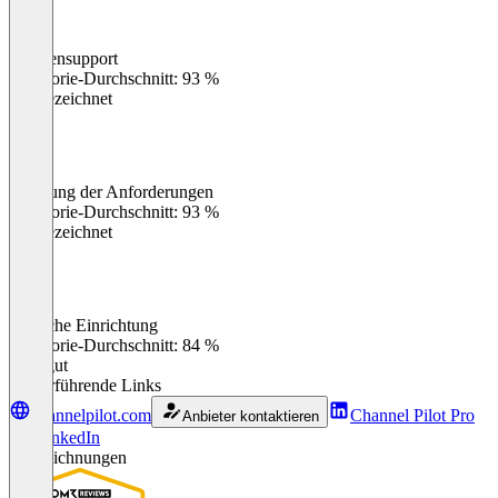
Kundensupport
0
%
Kategorie-Durchschnitt: 93 %
Ausgezeichnet
Erfüllung der Anforderungen
0
%
Kategorie-Durchschnitt: 93 %
Ausgezeichnet
Einfache Einrichtung
0
%
Kategorie-Durchschnitt: 84 %
Sehr gut
Weiterführende Links
channelpilot.com
Channel Pilot Pro
Anbieter kontaktieren
auf LinkedIn
Auszeichnungen