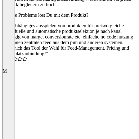
zu marktbegleitern zu hoch
Welche Probleme löst Du mit dem Produkt?
kanalabhängiges ausspielen von produkten für preisvergleiche.
individuelle und automatische produktselektion je nach kanal
abhängig von marge, conversionrate etc. einfache no code nutzung
über einen zentralen feed aus dem pim und anderen systemen.
“Für mich das Tool der Wahl für Feed-Management, Pricing und
Marktplatzanbindung!”
5.0
M