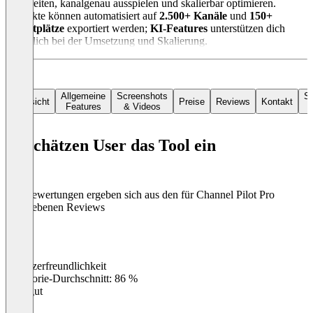
aufbereiten, kanalgenau ausspielen und skalierbar optimieren.
Produkte können automatisiert auf
2.500+ Kanäle
und
150+
Marktplätze
exportiert werden;
KI‑Features
unterstützen dich
zusätzlich bei der Umsetzung und Skalierung.
Allgemeine
Screenshots
So
Übersicht
Preise
Reviews
Kontakt
Features
& Videos
So schätzen User das Tool ein
Die Bewertungen ergeben sich aus den für Channel Pilot Pro
abgegebenen Reviews
Benutzerfreundlichkeit
0
%
Kategorie-Durchschnitt: 86 %
Sehr gut