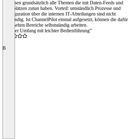
Wir lösen grundsätzlich alle Themen die mit Daten-Feeds und
Markplätzen zutun haben. Vorteil: umständlich Prozesse und
Konfiguration über die internen IT-Abteilungen sind nicht
notwendig. Ist ChannelPilot einmal aufgesetzt, können die dafür
vorgesehen Bereiche selbstständig arbeiten.
“Großer Umfang mit leichter Bedienführung”
5.0
B