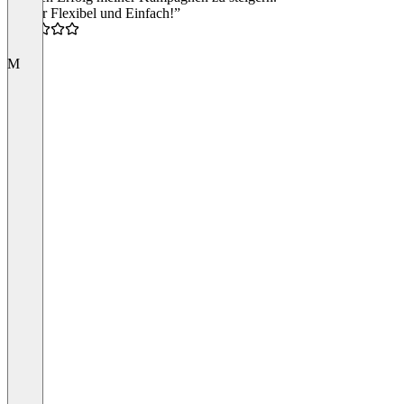
“Super Flexibel und Einfach!”
5.0
M