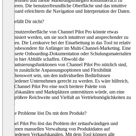
vorzunehmen und meine Marketingstrategien kontinuierlich zu
optimieren. Die benutzerfreundliche Oberfläche und das intuitive
Dashboard erleichtern die Navigation und Interpretation der Daten.
Was gefällt Dir nicht?
Die Benutzeroberfläche von Channel Pilot Pro könnte etwas
modernisiert werden, um sie noch intuitiver und ansprechender zu
gestalten. Die Lernkurve bei der Einarbeitung in das Tool ist relativ
steil, insbesondere für Anfänger im Multi-Channel-Marketing. Eine
verbesserte Onboarding-Dokumentation oder Schulungsmaterialien
könnten hier Abhilfe schaffen. Obwohl die
Automatisierungsfunktionen von Channel Pilot Pro nützlich sind,
könnten zusätzliche Anpassungsoptionen und Flexibilität
wünschenswert sein, um den individuellen Bedürfnissen
verschiedener Unternehmen gerecht zu werden. Es wäre hilfreich,
wenn Channel Pilot Pro eine noch breitere Palette von
Verkaufskanälen und Marktplätzen unterstützen würde, um eine
noch größere Reichweite und Vielfalt an Vertriebsmöglichkeiten zu
bieten.
Welche Probleme löst Du mit dem Produkt?
Channel Pilot Pro löst das Problem der zeitaufwändigen und
mühsamen manuellen Verwaltung von Produktdaten auf
verschiedenen Verkaufskanälen. Mit dem Tool können alle