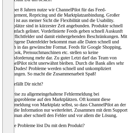
Seit über 8 Jahren nutze wir ChannelPilot für das Feed-
Management, Repricing und die Marktplatzanbindung. Großer
Vorteil ist aus meiner Sicht die Flexibilität und die Usability.
Marktplätze sind in kürzester Zeit angebunden. Produkte schnell
und einfach gelistet. Vordefinierte Feeds geben schnell Auskunft
über Pflichtfelder und damit einhergehenden Beschränkungen. Mit
Hilfe eigene Datenfelder bekommt man alle Daten schnell und
einfach in das gewünschte Format. Feeds für Google Shopping,
Facebook, Preissuchmaschinen etc. stellen so keine
Herausforderung mehr dar. Zu guter Letzt darf das Team von
ChannelPilot nicht unerwähnt bleiben. Durch die Bank alles sehr
coole Dudes! Probleme werden schnell und unkompliziert
angegangen. So macht die Zusammenarbeit Spaß!
Was gefällt Dir nicht?
Teilweise zu allgemeingehaltene Fehlermeldung bei
Listungsprobleme auf den Marktplätzen. Oft kommt diese
Fehlermeldung von Marktplatz selbst, so dass ChannelPilot an der
Stelle die Information nur weiterleitet. Zusammen mit dem Support
findet man aber schnell den Fehler und vor allem die Lösung.
Welche Probleme löst Du mit dem Produkt?