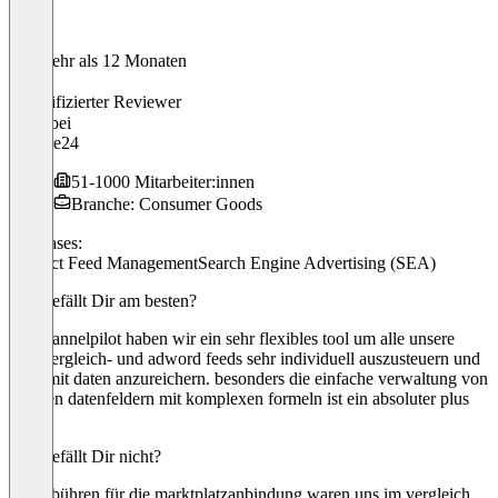
Vor mehr als 12 Monaten
Mario
Verifizierter Reviewer
CTO
bei
Fitstore24
51-1000 Mitarbeiter:innen
Branche: Consumer Goods
Use cases:
Product Feed Management
Search Engine Advertising (SEA)
Was gefällt Dir am besten?
mit channelpilot haben wir ein sehr flexibles tool um alle unsere
preisvergleich- und adword feeds sehr individuell auszusteuern und
auch mit daten anzureichern. besonders die einfache verwaltung von
eigenen datenfeldern mit komplexen formeln ist ein absoluter plus
punkt.
Was gefällt Dir nicht?
die gebühren für die marktplatzanbindung waren uns im vergleich