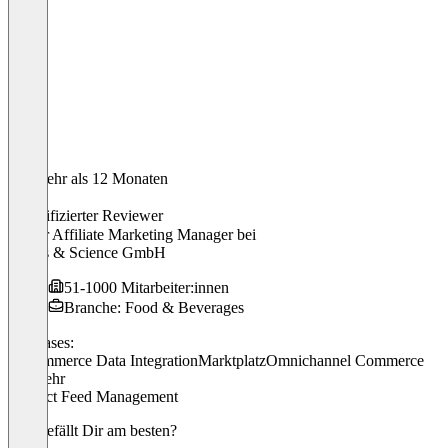
Vor mehr als 12 Monaten
Till
Verifizierter Reviewer
Senior Affiliate Marketing Manager
bei
Hearts & Science GmbH
51-1000 Mitarbeiter:innen
Branche: Food & Beverages
Use cases:
E-Commerce Data Integration
Marktplatz
Omnichannel Commerce
+ 1 mehr
Product Feed Management
Was gefällt Dir am besten?