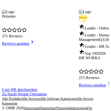
Personio
Leader - Onboar
Leader - Human
371 Reviews
Management
Q3/26
Reviews ansehen
Leader - HR Ana
Top 100
2026
HR WORKS
215 Reviews
Reviews ansehen
Item
Core HR durchsuchen
1
Zu Haufe People Operations
of
Alle Produkte
Alle Services
Alle Software Kategorien
Alle Service
8
Kategorien
© OMR 2026
Impressum
Datenschutz
Nutzungsbedingungen
Für