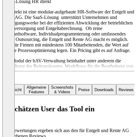
Cloud-Lösung HR direkt
HR direkt ist eine modular-aufgebaute HR-Software der Entgelt und
Rente AG. Die SaaS-Lösung unterstützt Unternehmen und
Versorgungswerke bei der effizienten Abwicklung der betrieblichen
Altersversorgung und Entgeltabrechnung. Ob reine
Standardsoftware, Individualprogrammierung oder umfassendes
(Teil-) Outsourcing, die Entgelt und Rente AG macht es möglich.
Ideal für Firmen mit mindestens 100 Mitarbeitenden, die Wert auf
digitale Prozessoptimierung legen. Ein Pricing gibt es auf Anfrage.
Das Modul der bAV-Verwaltung beinhaltet unter anderem die
Verwaltung der Beitragskonten, Workflows für die Bearbeitung von
bAV-Geschäftsvorfällen und Rentenrechner für verschiedene
Leistungspläne.
Allgemeine
Screenshots
Übersicht
Preise
Downloads
Reviews
Features
& Videos
So schätzen User das Tool ein
Die Bewertungen ergeben sich aus den für Entgelt und Rente AG
abgegebenen Reviews