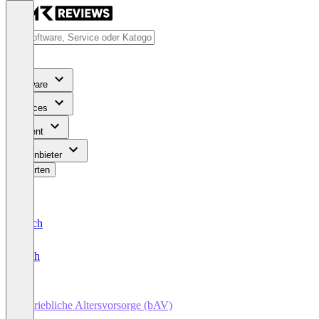
Software
Services
Content
Für Anbieter
Bewerten
Deutsch
English
Betriebliche Altersvorsorge (bAV)