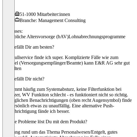
IHK
51-1000 Mitarbeiter:innen
Branche: Management Consulting
Use cases:
Betriebliche Altersvorsorge (bAV)
Lohnabrechnungsprogramme
Was gefällt Dir am besten?
Den Fullservice finde ich super. Komplizierte Fälle wie zum
Beispiel (Versorgungsempfänger/Beamte) kann E&R AG sehr gut
verwalten
Was gefällt Dir nicht?
Es kommt häufig zum Systemabsturz, keine Filterfunktion bei
Benutzer, WV Funktion schlecht - es funktioniert nicht so richtig.
Die täglichen Benachrichtigungen (oben recht Augensymbol) finde
ich persönlich etwas zu unauffällig. Eine alternative Push-
Benachrichtigung fände ich besser.
Welche Probleme löst Du mit dem Produkt?
Beratung rund um das Thema Personalwesen/Entgelt, gutes