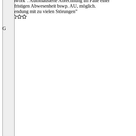
"Teamwork". Automatisierte Abrechnung im Falle einer
längerfristigen Abwesenheit bswp. AU, möglich.
“Anwendung mit zu vielen Störungen”
4.0
G