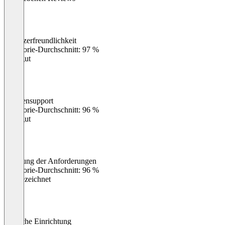
Benutzerfreundlichkeit
0
%
Kategorie-Durchschnitt: 97 %
Sehr gut
Kundensupport
0
%
Kategorie-Durchschnitt: 96 %
Sehr gut
Erfüllung der Anforderungen
0
%
Kategorie-Durchschnitt: 96 %
Ausgezeichnet
Einfache Einrichtung
0
%