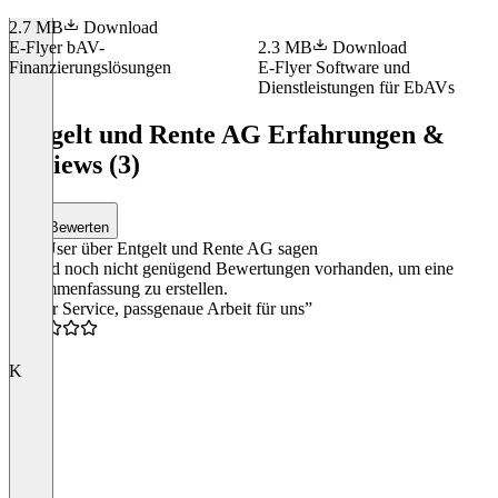
2.7 MB
Download
E-Flyer bAV-
2.3 MB
Download
Finanzierungslösungen
E-Flyer Software und
Dienstleistungen für EbAVs
Item
1
Entgelt und Rente AG Erfahrungen &
of
Reviews (3)
2
Bewerten
Was User über Entgelt und Rente AG sagen
Es sind noch nicht genügend Bewertungen vorhanden, um eine
Zusammenfassung zu erstellen.
“Toller Service, passgenaue Arbeit für uns”
4.0
K