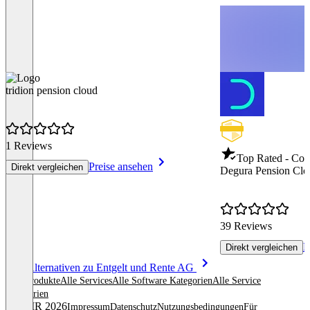
tridion pension cloud
1 Reviews
Top Rated - Co
Preise ansehen
Direkt vergleichen
Degura Pension Clo
39 Reviews
P
Direkt vergleichen
Item
Alle Alternativen zu Entgelt und Rente AG
1
Alle Produkte
Alle Services
Alle Software Kategorien
Alle Service
of
Kategorien
8
© OMR 2026
Impressum
Datenschutz
Nutzungsbedingungen
Für