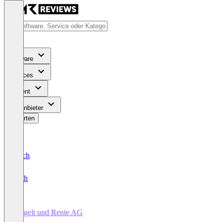
Software
Services
Content
Für Anbieter
Bewerten
Deutsch
English
Entgelt und Rente AG