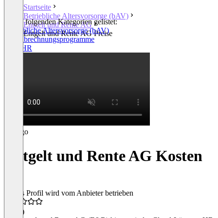
Startseite
Betriebliche Altersvorsorge (bAV)
In den folgenden Kategorien gelistet:
Entgelt und Rente AG
Betriebliche Altersvorsorge (bAV)
Entgelt und Rente AG Preise
Lohnabrechnungsprogramme
Core HR
Entgelt und Rente AG Kosten
Dieses Profil wird vom Anbieter betrieben
3,8
(3)