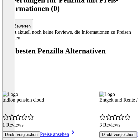
of
Informationen (0)
3
Bewerten
Es gibt aktuell noch keine Reviews, die Informationen zu Preisen
enthalten.
Die besten Penzilla Alternativen
tridion pension cloud
Entgelt und Rente 
1 Reviews
3 Reviews
Preise ansehen
P
Direkt vergleichen
Direkt vergleichen