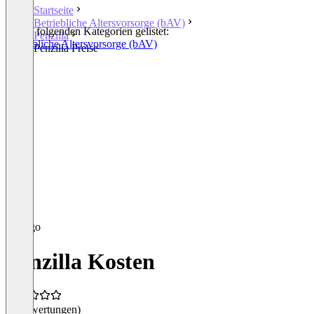
Startseite
Betriebliche Altersvorsorge (bAV)
In den folgenden Kategorien gelistet:
Penzilla
Betriebliche Altersvorsorge (bAV)
Penzilla Preise
Penzilla Kosten
(0 Bewertungen)