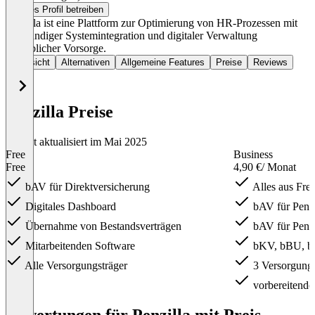
Dieses Profil betreiben
Penzilla ist eine Plattform zur Optimierung von HR-Prozessen mit
vollständiger Systemintegration und digitaler Verwaltung
betrieblicher Vorsorge.
Übersicht
Alternativen
Allgemeine Features
Preise
Reviews
Penzilla Preise
Zuletzt aktualisiert im Mai 2025
Free
Business
Free
4,90 €
/ Monat
bAV für Direktversicherung
Alles aus Fre
Digitales Dashboard
bAV für Pens
Übernahme von Bestandsverträgen
bAV für Pens
Mitarbeitenden Software
bKV, bBU, 
Alle Versorgungsträger
3 Versorgung
vorbereitend
Item
1
Bewertungen für Penzilla mit Preis-