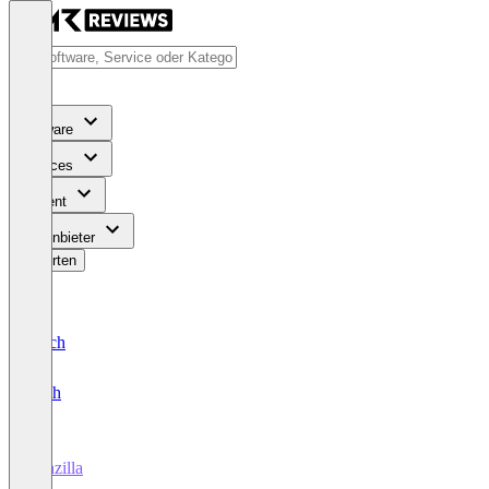
Software
Services
Content
Für Anbieter
Bewerten
Deutsch
English
Penzilla