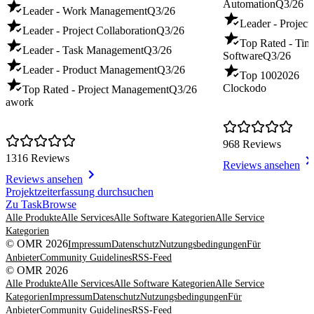
Automation
Q3/26
Leader - Work Management
Q3/26
Leader - Project
Leader - Project Collaboration
Q3/26
Top Rated - Tim
Leader - Task Management
Q3/26
Software
Q3/26
Leader - Product Management
Q3/26
Top 100
2026
Clockodo
Top Rated - Project Management
Q3/26
awork
968 Reviews
1316 Reviews
Reviews ansehen
Reviews ansehen
Item
Projektzeiterfassung durchsuchen
1
Zu TaskBrowse
of
Alle Produkte
Alle Services
Alle Software Kategorien
Alle Service
8
Kategorien
© OMR 2026
Impressum
Datenschutz
Nutzungsbedingungen
Für
Anbieter
Community Guidelines
RSS-Feed
© OMR 2026
Alle Produkte
Alle Services
Alle Software Kategorien
Alle Service
Kategorien
Impressum
Datenschutz
Nutzungsbedingungen
Für
Anbieter
Community Guidelines
RSS-Feed