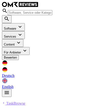
Software
Services
Content
Für Anbieter
Bewerten
Deutsch
English
TaskBrowse