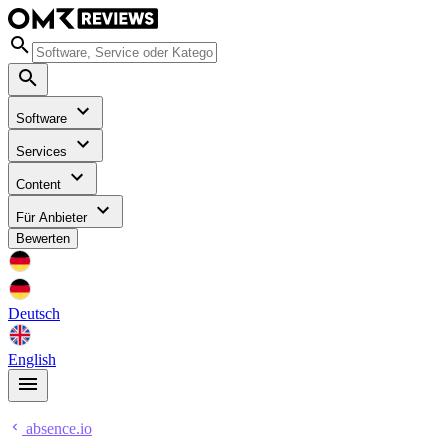
Software
Services
Content
Für Anbieter
Bewerten
Deutsch
English
absence.io