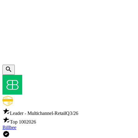
Leader - Multichannel-Retail
Q3/26
Top 100
2026
Billbee