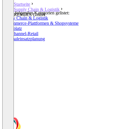
Startseite
Supply Chain & Logistik
In den folgenden Kategorien gelistet:
REMIRA GmbH
Supply Chain & Logistik
E-Commerce-Plattformen & Shopsysteme
Marktplatz
Multichannel-Retail
Personaleinsatzplanung
+4