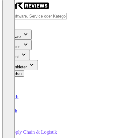
Software
Services
Content
Für Anbieter
Bewerten
Deutsch
English
Supply Chain & Logistik