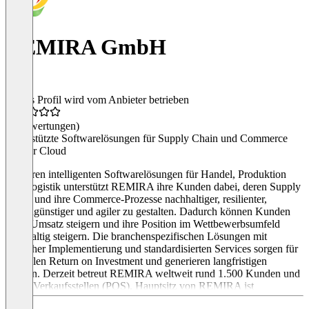
REMIRA GmbH
Dieses Profil wird vom Anbieter betrieben
(0 Bewertungen)
KI-gestützte Softwarelösungen für Supply Chain und Commerce
aus der Cloud
Mit ihren intelligenten Softwarelösungen für Handel, Produktion
und Logistik unterstützt REMIRA ihre Kunden dabei, deren Supply
Chain und ihre Commerce-Prozesse nachhaltiger, resilienter,
kostengünstiger und agiler zu gestalten. Dadurch können Kunden
ihren Umsatz steigern und ihre Position im Wettbewerbsumfeld
nachhaltig steigern. Die branchenspezifischen Lösungen mit
einfacher Implementierung und standardisierten Services sorgen für
schnellen Return on Investment und generieren langfristigen
Nutzen. Derzeit betreut REMIRA weltweit rund 1.500 Kunden und
8.000 Verkaufsstellen (POS). Hauptsitz von REMIRA ist
Dortmund. Insgesamt gibt es weltweit 12 Standorte – davon vier in