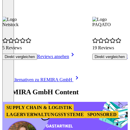
Netstock
PAQATO
5 Reviews
19 Reviews
Reviews ansehen
R
Direkt vergleichen
Direkt vergleichen
Item
Alle Alternativen zu REMIRA GmbH
1
of
REMIRA GmbH Content
8
SUPPLY CHAIN & LOGISTIK
LAGERVERWALTUNGSSYSTEME
SPONSORED